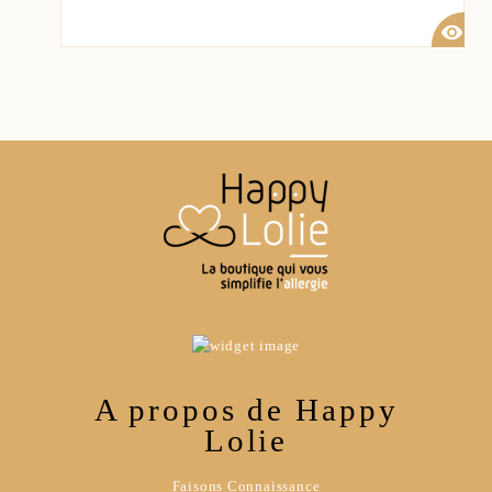
visibility
A propos de Happy
Lolie
Faisons Connaissance