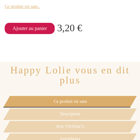
Ce produit est sans..
3,20 €
Ajouter au panier
Happy Lolie vous en dit
plus
Ce produit est sans
Description
Avis Vérifiés(1)
Ingrédients