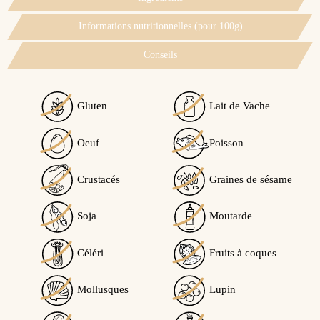
Informations nutritionnelles (pour 100g)
Conseils
Energie : 1572kJ /371 kcal
Gluten
Lait de Vache
Matières grasses : 1.4g dont acides gras saturés : 0,4g
Glucides : 79g dont sucres : 1.8g
Voir l'attestation de confiance
Fibres : 3g
Oeuf
Poisson
Protéines : 9g
Avis soumis à un contrôle
Sel : 1.4g
Crustacés
Graines de sésame
4
/5
Soja
Moutarde
Céléri
Fruits à coques
Calculé à partir de
1
avis client(s)
Mollusques
Lupin
Trier l'affichage des avis :