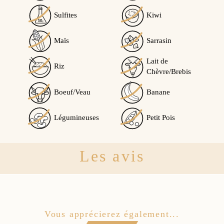
Sulfites
Kiwi
Maïs
Sarrasin
Lait de
Riz
Chèvre/Brebis
Boeuf/Veau
Banane
Légumineuses
Petit Pois
Les avis
Vous apprécierez également...