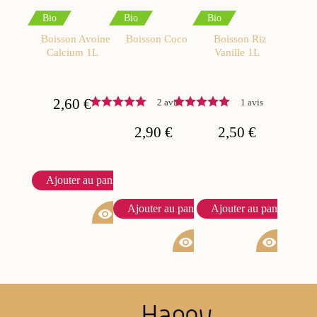
Bio
Bio
Bio
Boisson Avoine
Boisson Coco
Boisson Riz
Calcium 1L
Vanille 1L
2,60 €
2 avis
1 avis
2,90 €
2,50 €
Ajouter au panier
Ajouter au panier
Ajouter au panier
visibility
visibility
visibility