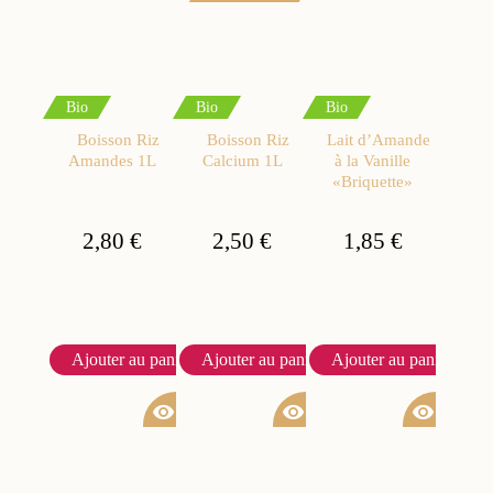
Bio
Bio
Bio
Boisson Riz
Boisson Riz
Lait d’Amande
Amandes 1L
Calcium 1L
à la Vanille
«Briquette»
2,80 €
2,50 €
1,85 €
Ajouter au panier
Ajouter au panier
Ajouter au panier
visibility
visibility
visibility