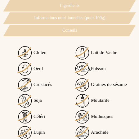
Ingrédients
Informations nutritionnelles (pour 100g)
Conseils
Gluten
Lait de Vache
Oeuf
Poisson
Crustacés
Graines de sésame
Soja
Moutarde
Céléri
Mollusques
Lupin
Arachide