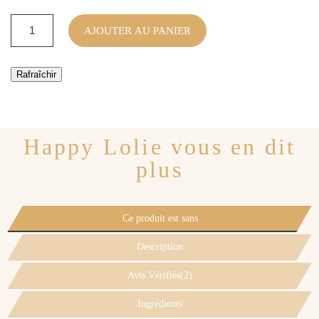
AJOUTER AU PANIER
Happy Lolie vous en dit
plus
Ce produit est sans
Description
Avis Vérifiés(2)
Ingrédients