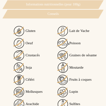
Informations nutritionnelles (pour 100g)
Conseils
Gluten
Lait de Vache
Voir l'attestation de confiance
Oeuf
Poisson
Avis soumis à un contrôle
Crustacés
Graines de sésame
5
/5
Soja
Moutarde
Céléri
Fruits à coques
Calculé à partir de
2
avis client(s)
Mollusques
Lupin
Trier l'affichage des avis :
Arachide
Sulfites