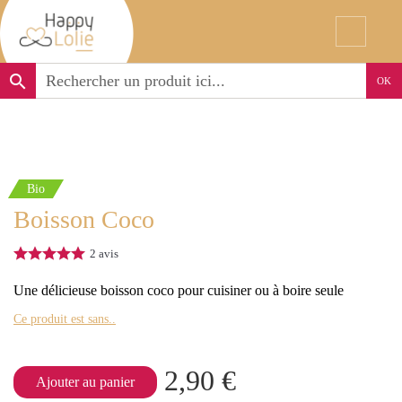
search
OK
Bio
Boisson Coco
2
avis
Une délicieuse boisson coco pour cuisiner ou à boire seule
Ce produit est sans..
2,90 €
Ajouter au panier