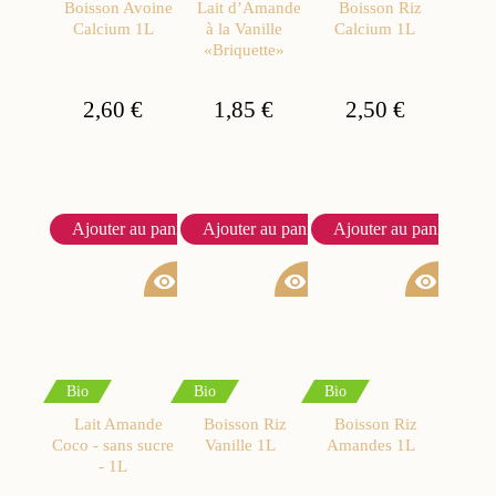
Boisson Avoine
Lait d’Amande
Boisson Riz
Calcium 1L
à la Vanille
Calcium 1L
«Briquette»
2,60 €
1,85 €
2,50 €
Ajouter au panier
Ajouter au panier
Ajouter au panier
visibility
visibility
visibility
Bio
Bio
Bio
Lait Amande
Boisson Riz
Boisson Riz
Coco - sans sucre
Vanille 1L
Amandes 1L
- 1L