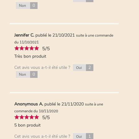
Anonymous A.
publié le 17/11/2020
suite à
0
Non
une commande du 08/11/2020
5/5
Mon fils APLV adore.
Cet avis vous a-t-il été utile ?
2
Oui
Jennifer C.
publié le 21/10/2021
suite à une commande
0
Non
du 11/10/2021
5/5
Plus de commentaires...
Très bon produit
Cet avis vous a-t-il été utile ?
2
Oui
0
Non
Anonymous A.
publié le 21/11/2020
suite à une
commande du 10/11/2020
5/5
5 bon produit
Cet avis vous a-t-il été utile ?
1
Oui