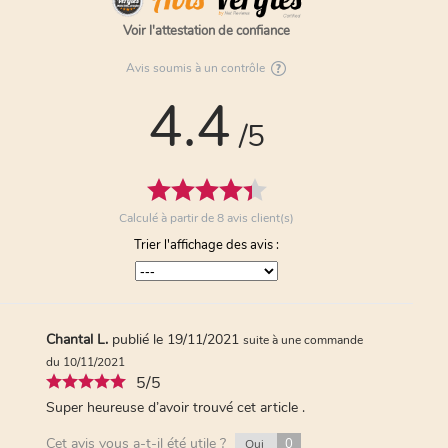
Voir l'attestation de confiance
Anonymous A.
publié le 21/11/2020
Avis soumis à un contrôle
suite à
une commande du 10/11/2020
4.4
5/5
/5
5 bon produit
Cet avis vous a-t-il été utile ?
1
Oui
0
Non
Calculé à partir de
8
avis client(s)
Trier l'affichage des avis :
Anonymous A.
publié le 18/11/2020
suite à
une commande du 10/11/2020
5/5
Top ! Ma fille était ravie de le recevoir
Chantal L.
publié le 19/11/2021
suite à une commande
Cet avis vous a-t-il été utile ?
1
Oui
du 10/11/2021
0
Non
5/5
Super heureuse d’avoir trouvé cet article .
Cet avis vous a-t-il été utile ?
0
Oui