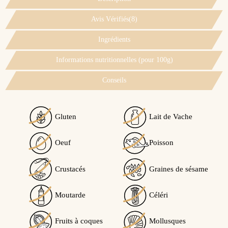
Avis Vérifiés(8)
Ingrédients
Informations nutritionnelles (pour 100g)
Conseils
Gluten
Lait de Vache
Voir l'attestation de confiance
Oeuf
Poisson
Avis soumis à un contrôle
Crustacés
Graines de sésame
4.4
/5
Moutarde
Céléri
Fruits à coques
Mollusques