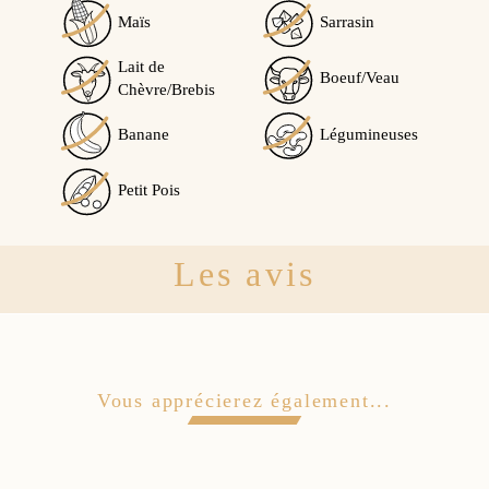
Maïs
Sarrasin
Lait de
Boeuf/Veau
Chèvre/Brebis
Banane
Légumineuses
Petit Pois
Les avis
Vous apprécierez également...