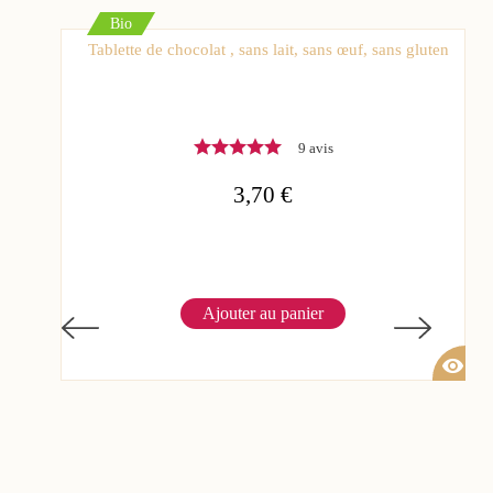
Bio
Tablette de chocolat , sans lait, sans œuf, sans gluten
9 avis
3,70 €
Ajouter au panier
visibility