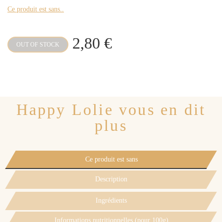
Ce produit est sans..
2,80 €
OUT OF STOCK
Happy Lolie vous en dit
plus
Ce produit est sans
Description
Ingrédients
Informations nutritionnelles (pour 100g)