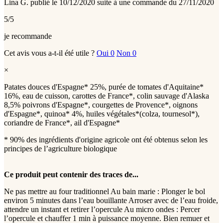
Lina G.
publié le 10/12/2020
suite à une commande du 27/11/2020
5/5
je recommande
Cet avis vous a-t-il été utile ?
Oui
0
Non
0
×
Patates douces d'Espagne* 25%, purée de tomates d'Aquitaine*
16%, eau de cuisson, carottes de France*, colin sauvage d'Alaska
8,5% poivrons d'Espagne*, courgettes de Provence*, oignons
d'Espagne*, quinoa* 4%, huiles végétales*(colza, tournesol*),
coriandre de France*, ail d'Espagne*
* 90% des ingrédients d'origine agricole ont été obtenus selon les
principes de l’agriculture biologique
Ce produit peut contenir des traces de...
Ne pas mettre au four traditionnel Au bain marie : Plonger le bol
environ 5 minutes dans l’eau bouillante Arroser avec de l’eau froide,
attendre un instant et retirer l’opercule Au micro ondes : Percer
l’opercule et chauffer 1 min à puissance moyenne. Bien remuer et