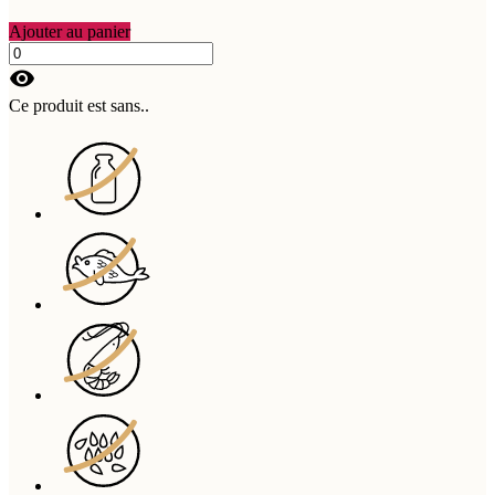
Ajouter au panier
visibility
Ce produit est sans..