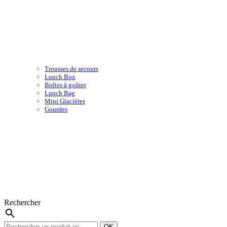
Trousses de secours
Lunch Box
Boîtes à goûter
Lunch Bag
Mini Glacières
Gourdes
Rechercher
search
OK