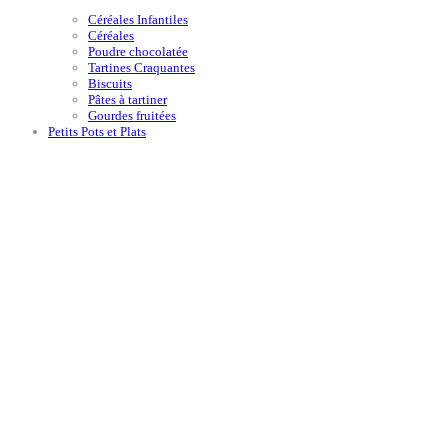
Céréales Infantiles
Céréales
Poudre chocolatée
Tartines Craquantes
Biscuits
Pâtes à tartiner
Gourdes fruitées
Petits Pots et Plats