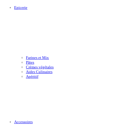
Epicerie
Farines et Mix
Pâtes
Crèmes végétales
Aides Culinaires
Apéritif
Accessoires