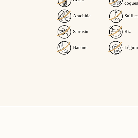
coques
Arachide
Sulfite
Sarrasin
Riz
Banane
Légum
Lina G.
publié le 10/12/2020
sui
5/5
je recommande
Cet avis vous a-t-il été utile ?