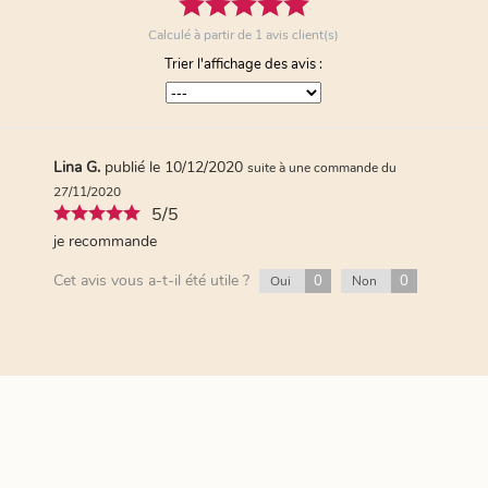
Calculé à partir de
1
avis client(s)
Trier l'affichage des avis :
Lina G.
publié le 10/12/2020
suite à une commande du
27/11/2020
5/5
je recommande
Cet avis vous a-t-il été utile ?
0
0
Oui
Non