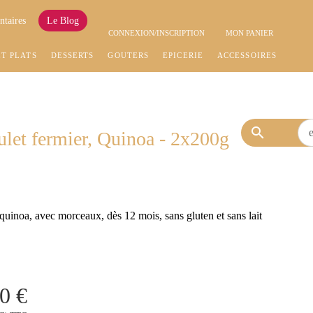
ntaires
Le Blog
CONNEXION/INSCRIPTION
MON PANIER
ET PLATS
DESSERTS
GOÛTERS
EPICERIE
ACCESSOIRES
search
let fermier, Quinoa - 2x200g
quinoa, avec morceaux, dès 12 mois, sans gluten et sans lait
0 €