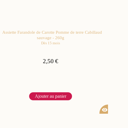
Assiette Farandole de Carotte Pomme de terre Cabillaud
sauvage - 260g
Dès 15 mois
2,50 €
Ajouter au panier
visibility