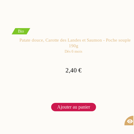
Bio
Patate douce, Carotte des Landes et Saumon - Poche souple
190g
Dès 6 mois
2,40 €
Ajouter au panier
visibility