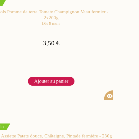
ols Pomme de terre Tomate Champignon Veau fermier -
2x200g
Dès 8 mois
3,50 €
Ajouter au panier
visibility
io
Assiette Patate douce, Châtaigne, Pintade fermière - 230g