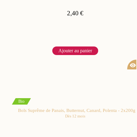
2,40 €
Ajouter au panier
visibility
Bio
Bols Suprême de Panais, Butternut, Canard, Polenta - 2x200g
Dès 12 mois