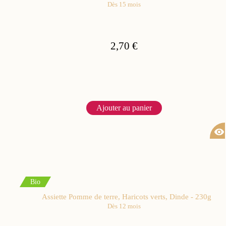
Dès 15 mois
2,70 €
Ajouter au panier
visibility
Bio
Assiette Pomme de terre, Haricots verts, Dinde - 230g
Dès 12 mois