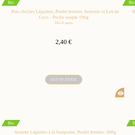
Bio
Bio
Pois chiches Légumes, Poulet fermier, Semoule et Lait de
B
Coco - Poche souple 190g
Dès 8 mois
2,40 €
OUT OF STOCK
visibility
Bio
B
Assiette Légumes à la basquaise, Poulet fermier- 260g