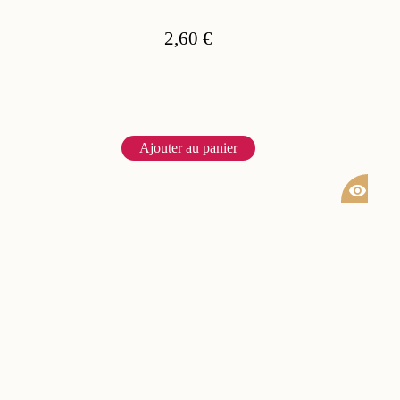
2,60 €
Ajouter au panier
visibility