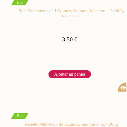
Bio
Bols Printanières de Légumes, Saumon, Macaroni - 2x200g
Dès 12 mois
3,50 €
Ajouter au panier
visibility
Bio
Assiette Méli-Mélo de légumes, saumon et riz - 260g