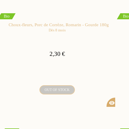
Bio
Bio
Choux-fleurs, Porc de Corrèze, Romarin - Gourde 180g
Dès 8 mois
2,30 €
OUT OF STOCK
visibility