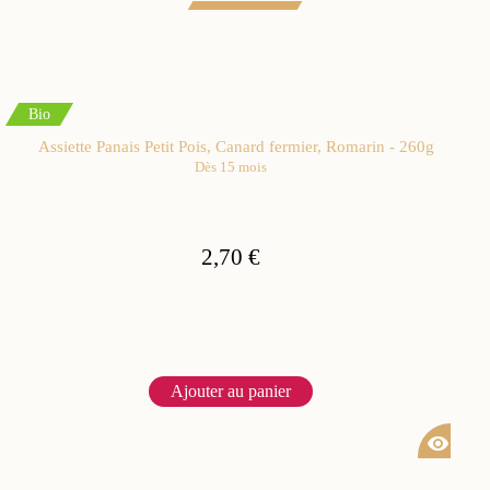
Bio
Assiette Panais Petit Pois, Canard fermier, Romarin - 260g
Dès 15 mois
2,70 €
Ajouter au panier
visibility