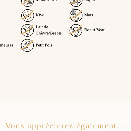
5
/5
s
Kiwi
Maïs
Lait de
Boeuf/Veau
Chèvre/Brebis
Calculé à partir de
1
avis client(s)
ineuses
Petit Pois
Trier l'affichage des avis :
te à une commande du 27/11/2020
0
0
Oui
Non
Vous apprécierez également...