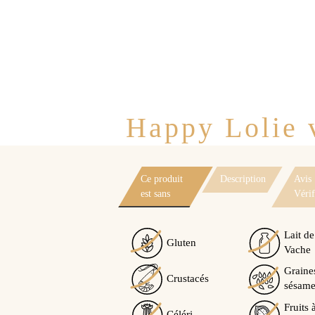
Happy Lolie v
Ce produit
Description
Avis
est sans
Vérif
Lait de
Gluten
Vache
Graine
Crustacés
sésam
Fruits 
Céléri