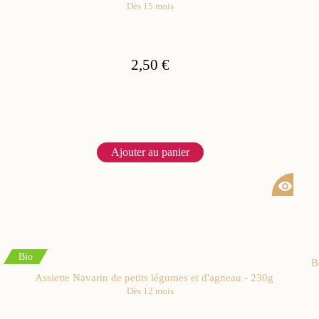
Dès 15 mois
2,50 €
Ajouter au panier
visibility
Bio
B
Assiette Navarin de petits légumes et d'agneau - 230g
Dès 12 mois