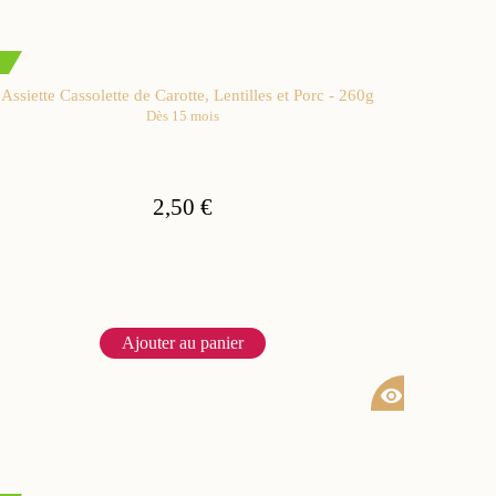
Assiette Cassolette de Carotte, Lentilles et Porc - 260g
Dès 15 mois
2,50 €
Ajouter au panier
visibility