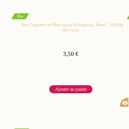
Bio
Pots Légumes et Pâtes façon Bolognaise, Bœuf - 2x200g
Dès 6 mois
3,50 €
Ajouter au panier
visibility