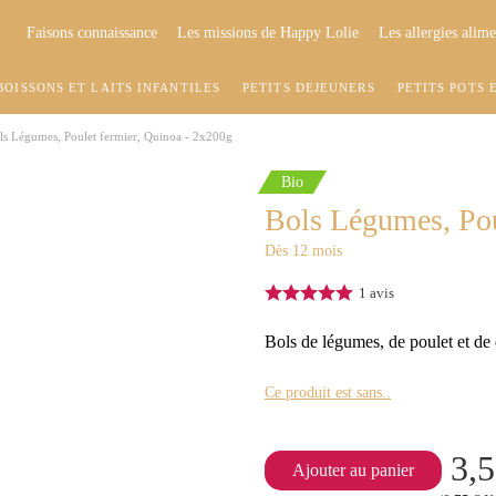
Faisons connaissance
Les missions de Happy Lolie
Les allergies alime
BOISSONS ET LAITS INFANTILES
PETITS DÉJEUNERS
PETITS POTS 
ls Légumes, Poulet fermier, Quinoa - 2x200g
Bio
Bols Légumes, Pou
Dès 12 mois
1
avis
Bols de légumes, de poulet et de 
Ce produit est sans..
3,5
Ajouter au panier