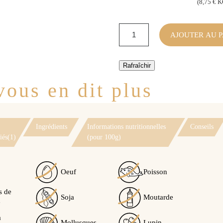
(8,75 € 
AJOUTER AU P
ous en dit plus
Ingrédients
Informations nutritionnelles
Conseils
iés(1)
(pour 100g)
Oeuf
Poisson
s de
Soja
Moutarde
Voir l'attestation de confiance
e
Avis soumis à un contrôle
à
Mollusques
Lupin