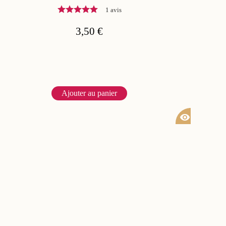
1 avis
3,50 €
Ajouter au panier
visibility