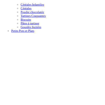
Céréales Infantiles
Céréales
Poudre chocolatée
Tartines Craquantes
Biscuits
Pâtes à tartiner
Gourdes fruitées
Petits Pots et Plats