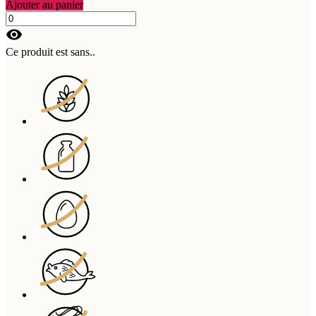
Ajouter au panier
visibility
Ce produit est sans..