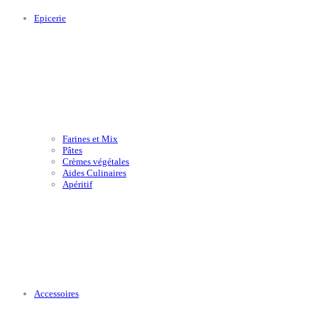
Epicerie
Farines et Mix
Pâtes
Crèmes végétales
Aides Culinaires
Apéritif
Accessoires