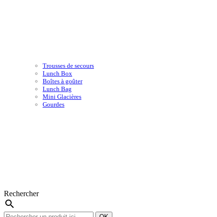
Trousses de secours
Lunch Box
Boîtes à goûter
Lunch Bag
Mini Glacières
Gourdes
Rechercher
search
OK