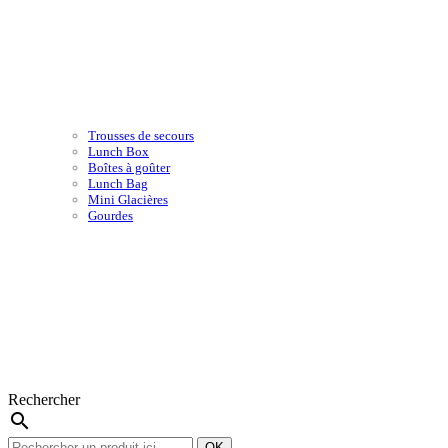
Trousses de secours
Lunch Box
Boîtes à goûter
Lunch Bag
Mini Glacières
Gourdes
Rechercher
search
OK