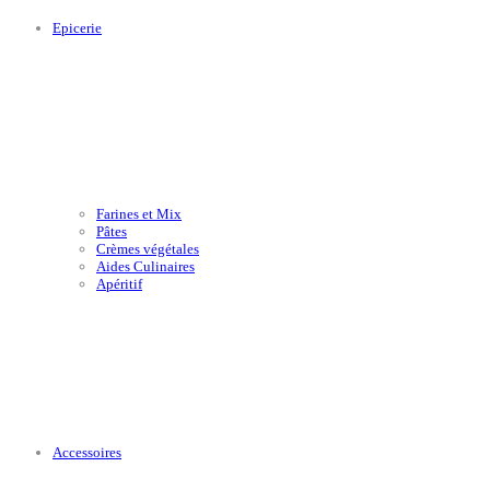
Epicerie
Farines et Mix
Pâtes
Crèmes végétales
Aides Culinaires
Apéritif
Accessoires