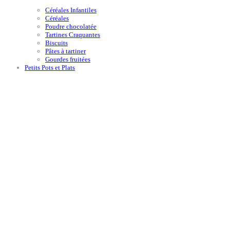
Céréales Infantiles
Céréales
Poudre chocolatée
Tartines Craquantes
Biscuits
Pâtes à tartiner
Gourdes fruitées
Petits Pots et Plats