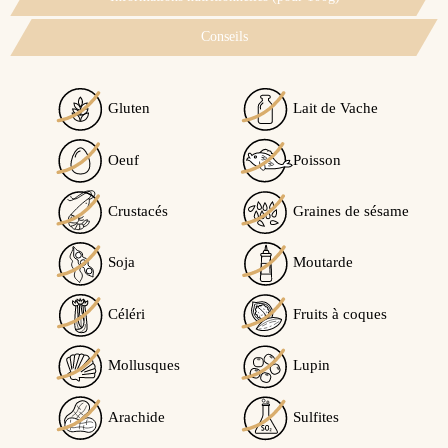
Conseils
Gluten
Lait de Vache
Oeuf
Poisson
Crustacés
Graines de sésame
Soja
Moutarde
Céléri
Fruits à coques
Mollusques
Lupin
Arachide
Sulfites