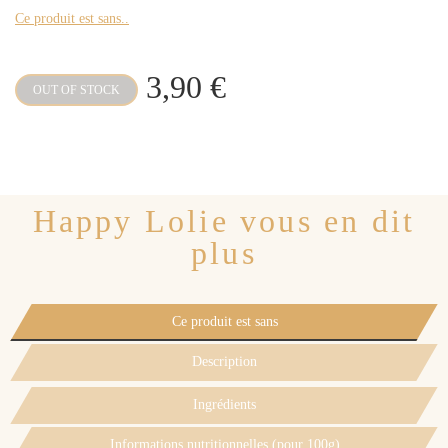
Ce produit est sans..
3,90 €
OUT OF STOCK
Happy Lolie vous en dit
plus
Ce produit est sans
Description
Ingrédients
Informations nutritionnelles (pour 100g)