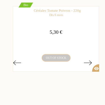
Bio
Céréales Tomate Poivron - 220g
Dès 6 mois
5,30 €
OUT OF STOCK
visibility