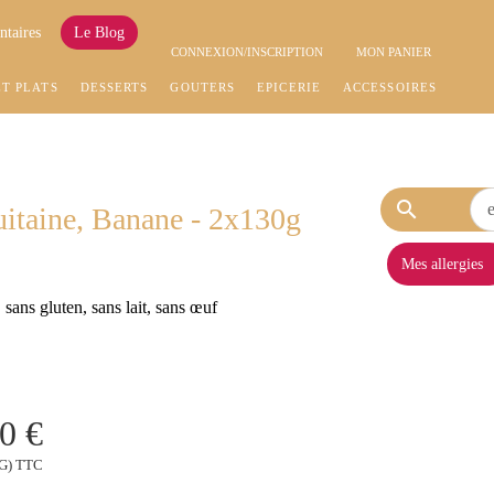
ntaires
Le Blog
CONNEXION/INSCRIPTION
MON PANIER
ET PLATS
DESSERTS
GOÛTERS
EPICERIE
ACCESSOIRES
search
itaine, Banane - 2x130g
Mes allergies
sans gluten, sans lait, sans œuf
0 €
KG) TTC