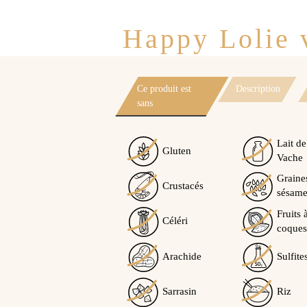
Happy Lolie v
Ce produit est
Description
sans
Lait de
Gluten
Vache
Graine
Crustacés
sésam
Fruits 
Céléri
coques
Arachide
Sulfite
Sarrasin
Riz