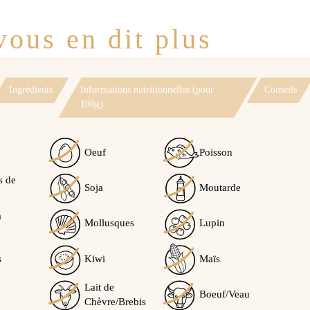
ous en dit plus
Ingrédients
Informations nutritionnelles (pour
Conseils
100g)
Oeuf
Poisson
s de
Soja
Moutarde
e
à
Mollusques
Lupin
s
Kiwi
Maïs
Lait de
Boeuf/Veau
Chèvre/Brebis