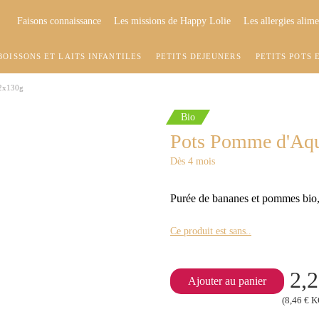
Faisons connaissance
Les missions de Happy Lolie
Les allergies alime
BOISSONS ET LAITS INFANTILES
PETITS DÉJEUNERS
PETITS POTS 
 2x130g
Bio
Pots Pomme d'Aqu
Dès 4 mois
Purée de bananes et pommes bio, 
Ce produit est sans..
2,2
Ajouter au panier
(8,46 € 