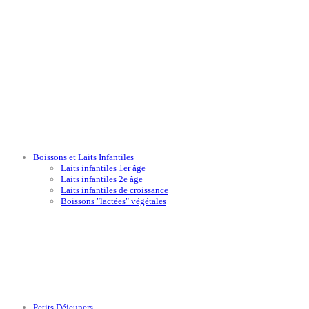
Boissons et Laits Infantiles
Laits infantiles 1er âge
Laits infantiles 2e âge
Laits infantiles de croissance
Boissons "lactées" végétales
Petits Déjeuners