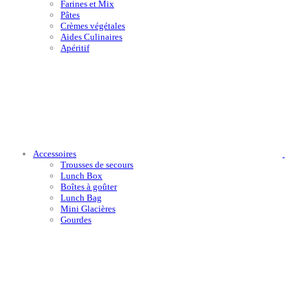
Farines et Mix
Pâtes
Crèmes végétales
Aides Culinaires
Apéritif
Accessoires
Trousses de secours
Lunch Box
Boîtes à goûter
Lunch Bag
Mini Glacières
Gourdes