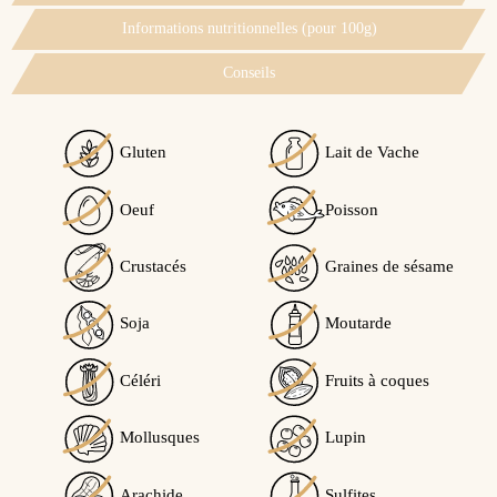
Informations nutritionnelles (pour 100g)
Conseils
Gluten
Lait de Vache
Oeuf
Poisson
Crustacés
Graines de sésame
Soja
Moutarde
Céléri
Fruits à coques
Mollusques
Lupin
Arachide
Sulfites