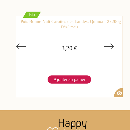
Bio
Pots Bonne Nuit Carottes des Landes, Quinoa - 2x200g
Dès 8 mois
3,20 €
Ajouter au panier
visibility