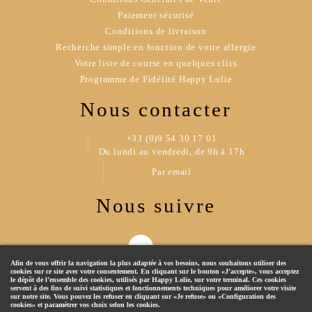
Paiement sécurisé
Conditions de livraison
Recherche simple en fonction de votre allergie
Votre liste de course en quelques clics
Programme de Fidélité Happy Lolie
Nous contacter
+33 (0)9 54 30 17 01
Du lundi au vendredi, de 9h à 17h
Par email
Nous suivre
Afin de vous offrir la navigation la plus adaptée à vos besoins, nous souhaitons utiliser des
cookies sur ce site avec votre consentement. En cliquant sur le bouton «J'accepte», vous acceptez
le dépôt de l’ensemble des cookies, utilisés par Happy Lolie, sur votre terminal. Ces cookies
servent à des fins de suivi statistiques et fonctionnements techniques pour améliorer votre visite
sur notre site. Vous pouvez les refuser en cliquant sur «Je refuse» ou «Configuration des
cookies» et paramétrer vos choix selon les cookies.
© 2019 Happy Lolie - Tous droits réservés