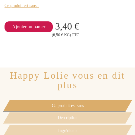
Ce produit est sans..
3,40 €
Ajouter au panier
(8,50 € KG) TTC
Happy Lolie vous en dit
plus
Ce produit est sans
Description
Ingrédients