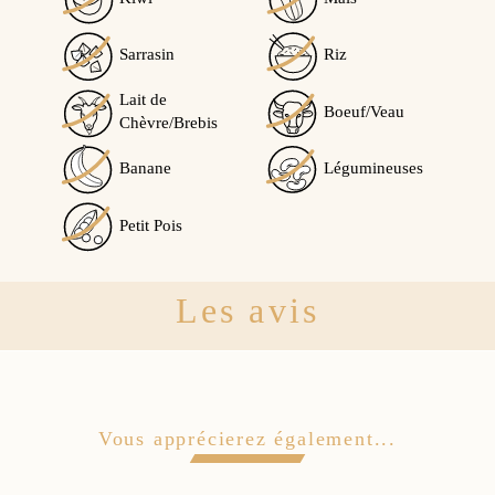
Sarrasin
Riz
Lait de
Boeuf/Veau
Chèvre/Brebis
Banane
Légumineuses
Petit Pois
Les avis
Vous apprécierez également...