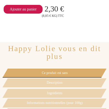
2,30 €
Ajouter au panier
(8,85 € KG) TTC
Happy Lolie vous en dit
plus
Ce produit est sans
Description
Ingrédients
Informations nutritionnelles (pour 100g)