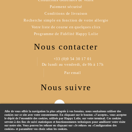
Paiement sécurisé
Conditions de livraison
Recherche simple en fonction de votre allergie
Votre liste de course en quelques clics
Programme de Fidélité Happy Lolie
Nous contacter
+33 (0)9 54 30 17 01
Du lundi au vendredi, de 9h à 17h
Par email
Nous suivre
Afin de vous offrir la navigation la plus adaptée à vos besoins, nous souhaitons utiliser des
cookies sur ce site avec votre consentement. En cliquant sur le bouton «J'accepte», vous acceptez
le dépôt de l’ensemble des cookies, utilisés par Happy Lolie, sur votre terminal. Ces cookies
servent à des fins de suivi statistiques et fonctionnements techniques pour améliorer votre visite
sur notre site. Vous pouvez les refuser en cliquant sur «Je refuse» ou «Configuration des
cookies» et paramétrer vos choix selon les cookies.
© 2019 Happy Lolie - Tous droits réservés