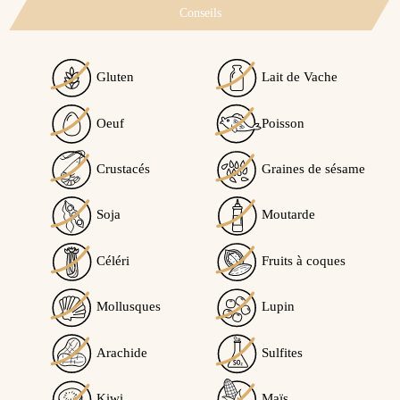
Conseils
Gluten
Lait de Vache
Oeuf
Poisson
Crustacés
Graines de sésame
Soja
Moutarde
Céléri
Fruits à coques
Mollusques
Lupin
Arachide
Sulfites
Kiwi
Maïs