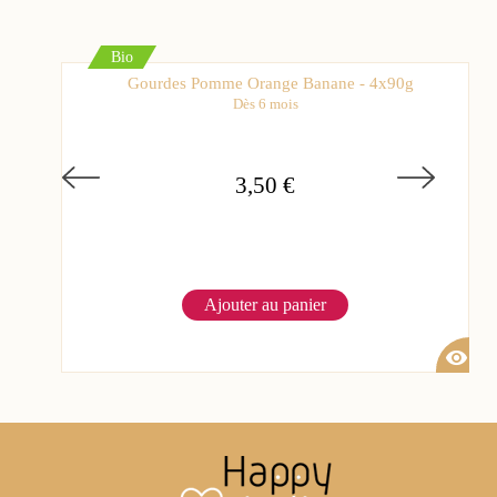
Bio
Gourdes Pomme Orange Banane - 4x90g
Dès 6 mois
3,50 €
Ajouter au panier
visibility