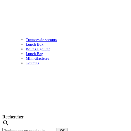
Trousses de secours
Lunch Box
Boîtes à goûter
Lunch Bag
Mini Glacières
Gourdes
Rechercher
search
OK