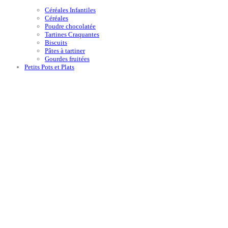
Céréales Infantiles
Céréales
Poudre chocolatée
Tartines Craquantes
Biscuits
Pâtes à tartiner
Gourdes fruitées
Petits Pots et Plats