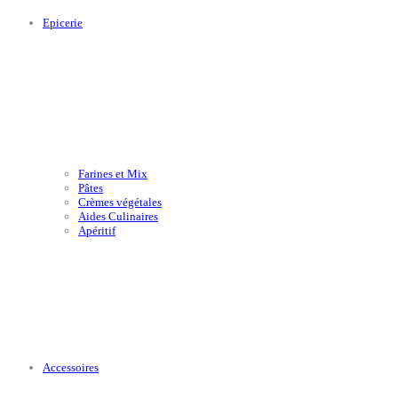
Epicerie
Farines et Mix
Pâtes
Crèmes végétales
Aides Culinaires
Apéritif
Accessoires