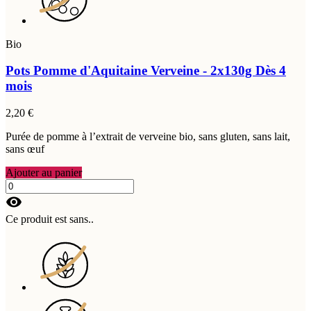
Bio
Pots Pomme d'Aquitaine Verveine - 2x130g
Dès 4
mois
2,20 €
Purée de pomme à l’extrait de verveine bio, sans gluten, sans lait,
sans œuf
Ajouter au panier
visibility
Ce produit est sans..