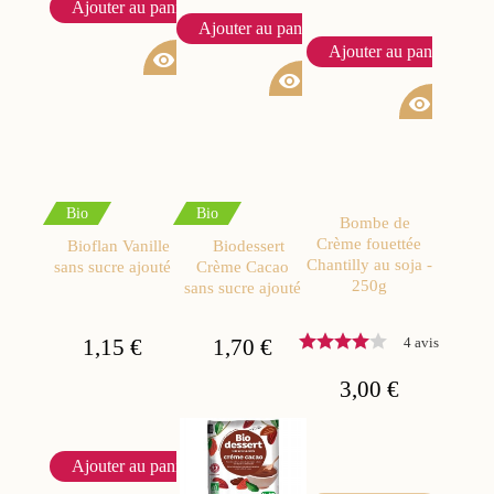
Ajouter au panier
Ajouter au panier
Ajouter au panier
visibility
visibility
visibility
Bio
Bio
Bombe de
Crème fouettée
Bioflan Vanille
Biodessert
Chantilly au soja -
sans sucre ajouté
Crème Cacao
250g
sans sucre ajouté
1,15 €
1,70 €
4 avis
3,00 €
Ajouter au panier