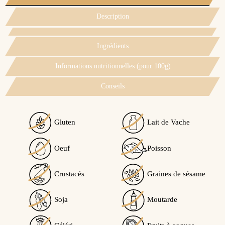
Description
Ingrédients
Informations nutritionnelles (pour 100g)
Conseils
Gluten
Lait de Vache
Oeuf
Poisson
Crustacés
Graines de sésame
Soja
Moutarde