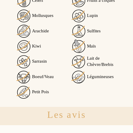
Céléri
Fruits à coques
Mollusques
Lupin
Arachide
Sulfites
Kiwi
Maïs
Lait de
Sarrasin
Chèvre/Brebis
Boeuf/Veau
Légumineuses
Petit Pois
Les avis