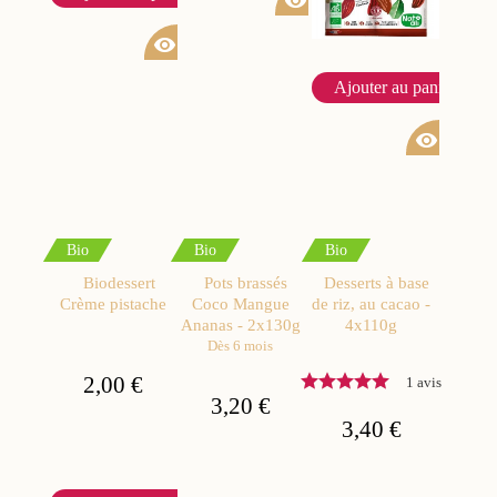
visibility
visibility
Ajouter au panier
visibility
Bio
Bio
Bio
Biodessert
Pots brassés
Desserts à base
Crème pistache
Coco Mangue
de riz, au cacao -
Ananas - 2x130g
4x110g
Dès 6 mois
2,00 €
1 avis
3,20 €
3,40 €