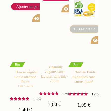
Ajouter au panier
visibility
visibility
OUT OF STOCK
visibility
Bio
Bio
Chantilly
vegane, sans
Brassé végétal
Bioflan Fruits
lactose, sans lait -
Lait d'amande
Exotiques sans
200ml
Poire
sucre ajouté
Dès 6 mois
1 avis
1 avis
1 avis
3,00 €
1,05 €
1,40 €