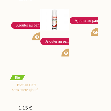
Ajouter au panier
Ajouter au panier
visibility
visibility
Ajouter au panier
visibility
Bio
Bioflan Café
sans sucre ajouté
1,15 €