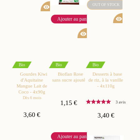
OUT OF STOCK
visibility
visibility
Ajouter au panier
visibility
Bio
Bio
Bio
Gourdes Kiwi
Bioflan Rose
Desserts à base
d'Aquitaine
sans sucre ajouté
de riz, à la vanille
Mangue Lait de
- 4x110g
Coco - 4x90g
Dès 6 mois
1,15 €
3 avis
3,60 €
3,40 €
Ajouter au panier