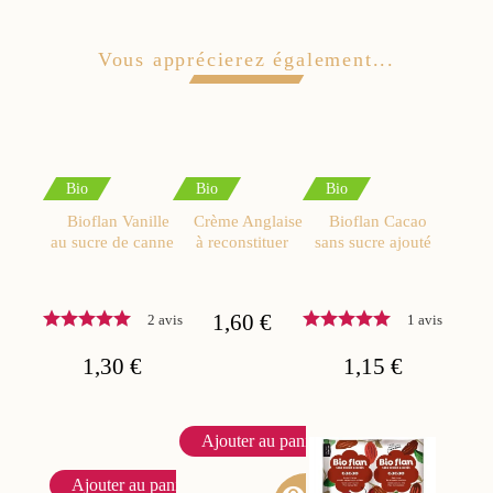
Vous apprécierez également...
Bio
Bio
Bio
Bioflan Vanille
Crème Anglaise
Bioflan Cacao
au sucre de canne
à reconstituer
sans sucre ajouté
1,60 €
2 avis
1 avis
1,30 €
1,15 €
Ajouter au panier
Ajouter au panier