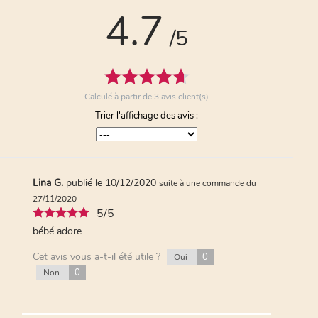
une commande du 06/08/2020
4.7
4/5
/5
Comme des Danette mais " light " moins
sucré et épais
Cet avis vous a-t-il été utile ?
0
Oui
0
Non
Calculé à partir de
3
avis client(s)
Trier l'affichage des avis :
Lina G.
publié le 10/12/2020
suite à une commande du
27/11/2020
5/5
bébé adore
Cet avis vous a-t-il été utile ?
0
Oui
0
Non