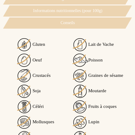
Informations nutritionnelles (pour 100g)
Conseils
Gluten
Lait de Vache
Voir l'attestation de confiance
Oeuf
Poisson
Avis soumis à un contrôle
Crustacés
Graines de sésame
4.7
/5
Soja
Moutarde
Ce produit peut contenir des traces de...
Céléri
Fruits à coques
Traces éventuelles de soja
Calculé à partir de
3
avis client(s)
Mollusques
Lupin
Trier l'affichage des avis :