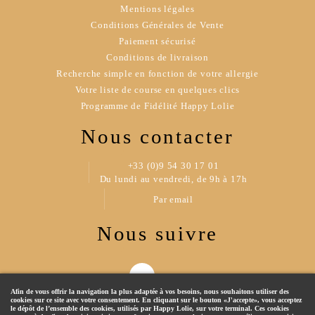
Mentions légales
Conditions Générales de Vente
Paiement sécurisé
Conditions de livraison
Recherche simple en fonction de votre allergie
Votre liste de course en quelques clics
Programme de Fidélité Happy Lolie
Nous contacter
+33 (0)9 54 30 17 01
Du lundi au vendredi, de 9h à 17h
Par email
Nous suivre
Afin de vous offrir la navigation la plus adaptée à vos besoins, nous souhaitons utiliser des
cookies sur ce site avec votre consentement. En cliquant sur le bouton «J'accepte», vous acceptez
le dépôt de l’ensemble des cookies, utilisés par Happy Lolie, sur votre terminal. Ces cookies