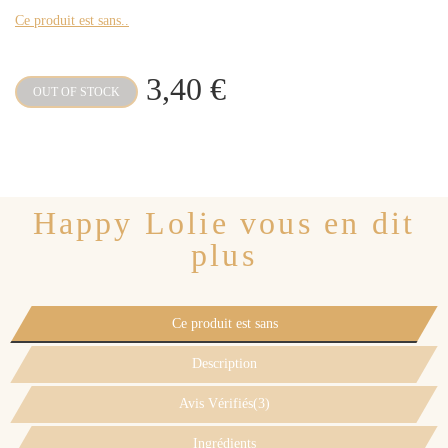
Ce produit est sans..
3,40 €
OUT OF STOCK
Happy Lolie vous en dit
plus
Ce produit est sans
Description
Avis Vérifiés(3)
Ingrédients