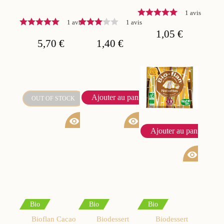
1 avis
1 avis
1 avis
1,05 €
5,70 €
1,40 €
Ajouter au panier
OUT OF STOCK
visibility
visibility
Ajouter au panier
visibility
Bio
Bio
Bio
Bioflan Cacao
Biodessert
Biodessert