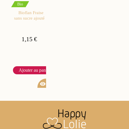
Bio
Bioflan Fraise
sans sucre ajouté
1,15 €
Ajouter au panier
visibility