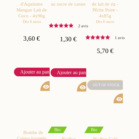
d'Aquitaine
au sucre de canne
de lait de riz -
Mangue Lait de
Pêche Poire -
Coco - 4x90g
4x85g
Dès 6 mois
Dès 6 mois
2 avis
3,60 €
1,30 €
1 avis
5,70 €
Ajouter au panier
Ajouter au panier
OUT OF STOCK
visibility
visibility
visibility
Bio
Bio
Bombe de
Crème fouettée