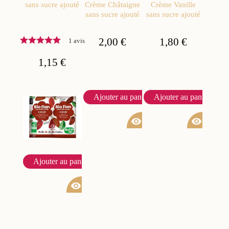
sans sucre ajouté
Crème Châtaigne
Crème Vanille
sans sucre ajouté
sans sucre ajouté
2,00 €
1,80 €
1 avis
1,15 €
Ajouter au panier
Ajouter au panier
visibility
visibility
Ajouter au panier
visibility