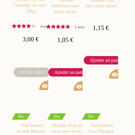
Bioflan
Bioflan Café
Chantilly au soja -
framboise sans
sans sucre ajouté
250g
sucre ajouté
4 avis
1,15 €
1 avis
3,00 €
1,05 €
Ajouter au panier
Ajouter au panier
OUT OF STOCK
visibility
visibility
visibility
Bio
Bio
Bio
Pots brassés
Bioflan Noix de
Pots brassés
Avoine Banane
coco sans sucre
Coco Mangue