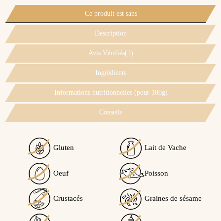
Ce produit est sans
Description
Avis Vérifiés(1)
Ingrédients
Informations nutritionnelles (pour 100g)
Conseils
Gluten
Lait de Vache
Voir l'attestation de confiance
Oeuf
Poisson
Avis soumis à un contrôle
Crustacés
Graines de sésame
5