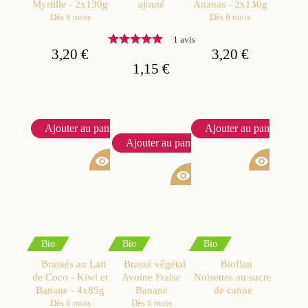
Myrtille - 2x130g
ajouté
Ananas - 2x130g
Dès 6 mois
Dès 6 mois
1 avis
3,20 €
3,20 €
1,15 €
Ajouter au panier
Ajouter au panier
Ajouter au panier
visibility
visibility
visibility
Bio
Bio
Bio
Brassés au Lait
Brassé végétal
Bioflan
de Coco - Kiwi et
Avoine Fraise
Noisettes au sucre
Banane - 4x85g
Banane
de canne
Dès 6 mois
Dès 6 mois