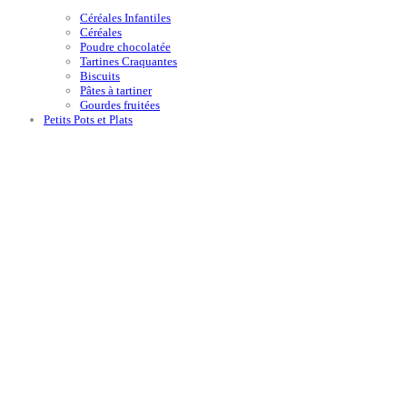
Céréales Infantiles
Céréales
Poudre chocolatée
Tartines Craquantes
Biscuits
Pâtes à tartiner
Gourdes fruitées
Petits Pots et Plats