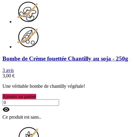
Bombe de Crème fouettée Chantilly au soja - 250g
3 avis
3,00 €
Une véritable bombe de chantilly végétale!
Ajouter au panier
visibility
Ce produit est sans..