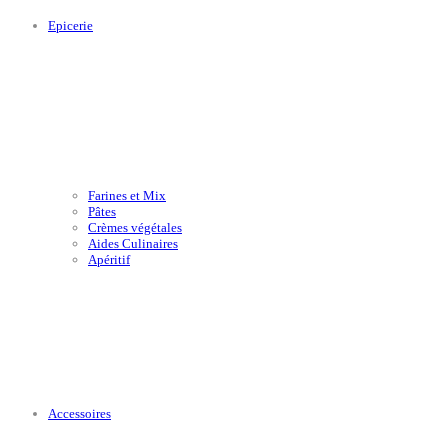
Epicerie
Farines et Mix
Pâtes
Crèmes végétales
Aides Culinaires
Apéritif
Accessoires