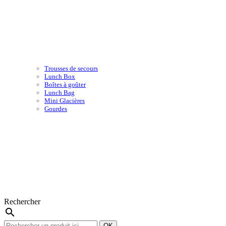
Trousses de secours
Lunch Box
Boîtes à goûter
Lunch Bag
Mini Glacières
Gourdes
Rechercher
search
OK