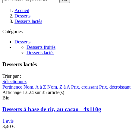
Accueil
Desserts
Desserts lactés
Catégories
Desserts
Desserts fruités
Desserts lactés
Desserts lactés
Trier par :
Sélectionnez
Pertinence
Nom, A à Z
Nom, Z à A
Prix, croissant
Prix, décroissant
Affichage 13-24 sur 35 article(s)
Bio
Desserts à base de riz, au cacao - 4x110g
1 avis
3,40 €