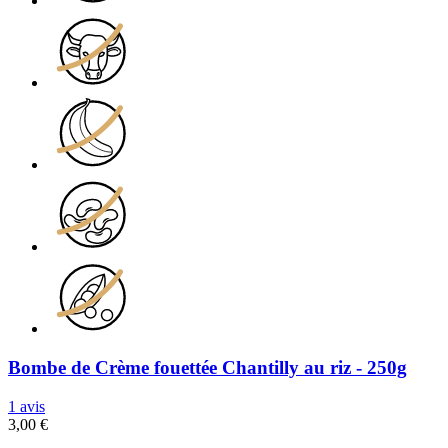
Bombe de Crème fouettée Chantilly au riz - 250g
1 avis
3,00 €