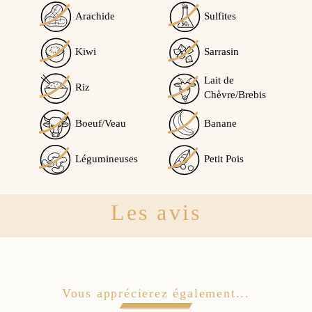
Arachide
Sulfites
Kiwi
Sarrasin
Lait de
Riz
Chèvre/Brebis
Boeuf/Veau
Banane
Légumineuses
Petit Pois
Les avis
Vous apprécierez également...