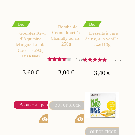
Bio
Bio
Bombe de
Crème fouettée
Gourdes Kiwi
Desserts à base
Chantilly au riz -
d'Aquitaine
de riz, à la vanille
250g
Mangue Lait de
- 4x110g
Coco - 4x90g
Dès 6 mois
1 avis
3 avis
3,60 €
3,00 €
3,40 €
Ajouter au panier
OUT OF STOCK
visibility
visibility
OUT OF STOCK