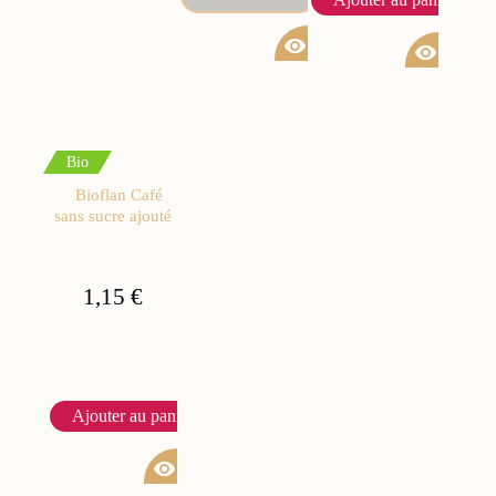
visibility
visibility
Bio
Bioflan Café
sans sucre ajouté
1,15 €
Ajouter au panier
visibility