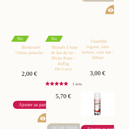
visibility
Bio
Bio
Chantilly
vegane, sans
Biodessert
Brassés à base
lactose, sans lait -
Crème pistache
de lait de riz -
200ml
Pêche Poire -
4x85g
Dès 6 mois
3,00 €
2,00 €
1 avis
5,70 €
Ajouter au panier
visibility
OUT OF STOCK
Ajouter au panier