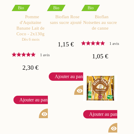
Bio
Bio
Bio
Pomme
Bioflan Rose
Bioflan
d'Aquitaine
sans sucre ajouté
Noisettes au sucre
Banane Lait de
de canne
Coco - 2x130g
Dès 6 mois
1,15 €
1 avis
1 avis
1,05 €
2,30 €
Ajouter au panier
visibility
Ajouter au panier
visibility
Ajouter au panier
visibility