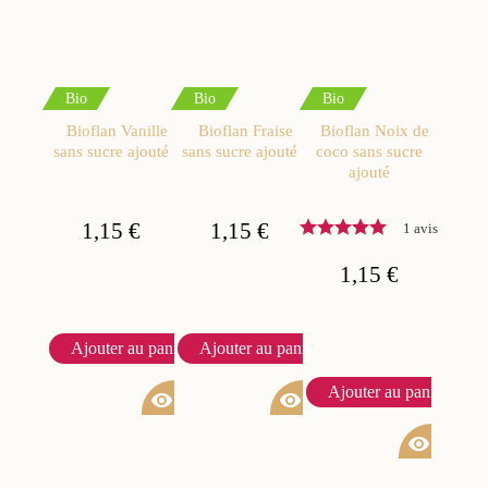
Bio
Bio
Bio
Bioflan Vanille
Bioflan Fraise
Bioflan Noix de
sans sucre ajouté
sans sucre ajouté
coco sans sucre
ajouté
1,15 €
1,15 €
1 avis
1,15 €
Ajouter au panier
Ajouter au panier
Ajouter au panier
visibility
visibility
visibility