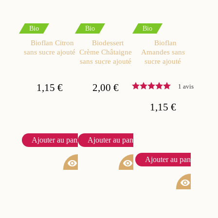
Bio
Bio
Bio
Bioflan Citron
Biodessert
Bioflan
sans sucre ajouté
Crème Châtaigne
Amandes sans
sans sucre ajouté
sucre ajouté
1,15 €
2,00 €
1 avis
1,15 €
Ajouter au panier
Ajouter au panier
Ajouter au panier
visibility
visibility
visibility