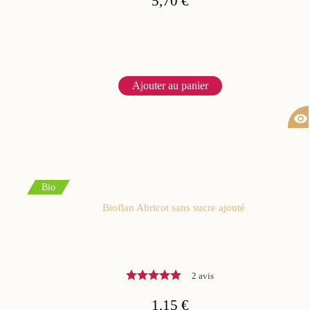
5,70 €
Ajouter au panier
visibility
Bio
Bioflan Abricot sans sucre ajouté
2 avis
1,15 €