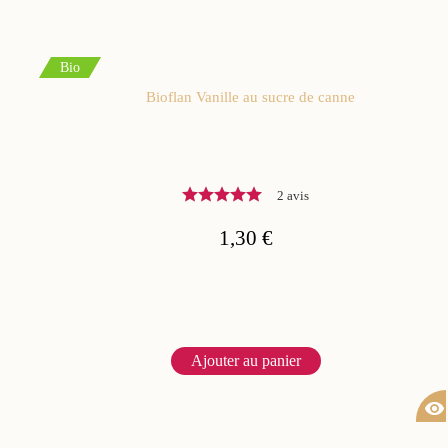
Bio
Bioflan Vanille au sucre de canne
2 avis
1,30 €
Ajouter au panier
visibility