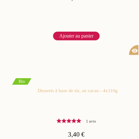
Ajouter au panier
visibility
Bio
Desserts à base de riz, au cacao - 4x110g
1 avis
3,40 €