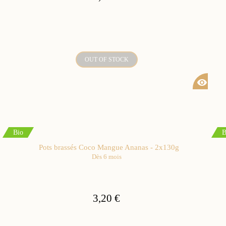
OUT OF STOCK
visibility
Bio
B
Pots brassés Coco Mangue Ananas - 2x130g
Dès 6 mois
3,20 €