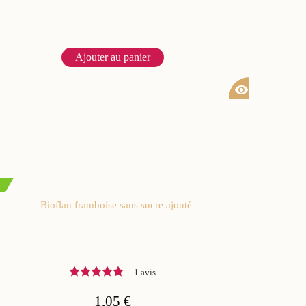
Ajouter au panier
visibility
Bioflan framboise sans sucre ajouté
1 avis
1,05 €