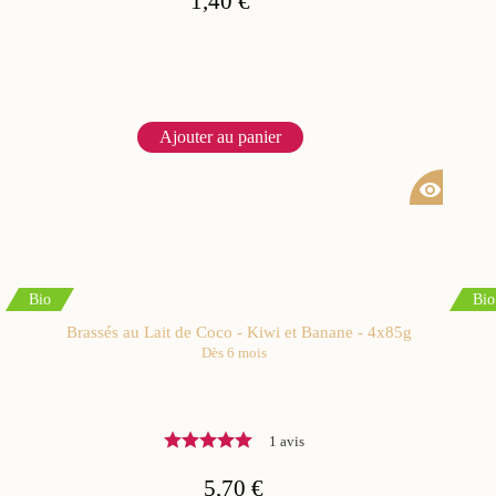
1,40 €
Ajouter au panier
visibility
Bio
Bio
Brassés au Lait de Coco - Kiwi et Banane - 4x85g
Dès 6 mois
1 avis
5,70 €