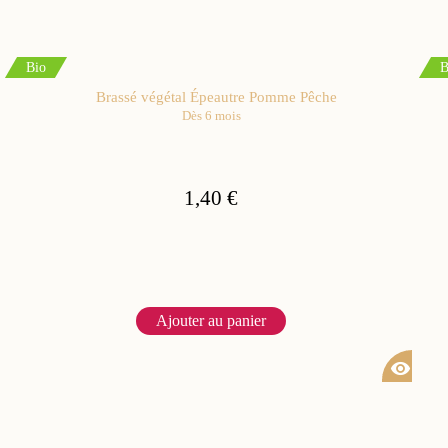
Bio
B
Brassé végétal Épeautre Pomme Pêche
Dès 6 mois
1,40 €
Ajouter au panier
visibility