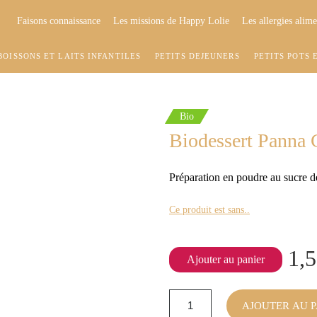
Faisons connaissance
Les missions de Happy Lolie
Les allergies alime
BOISSONS ET LAITS INFANTILES
PETITS DÉJEUNERS
PETITS POTS 
Bio
Biodessert Panna 
Préparation en poudre au sucre de
Ce produit est sans..
1,5
Ajouter au panier
AJOUTER AU P