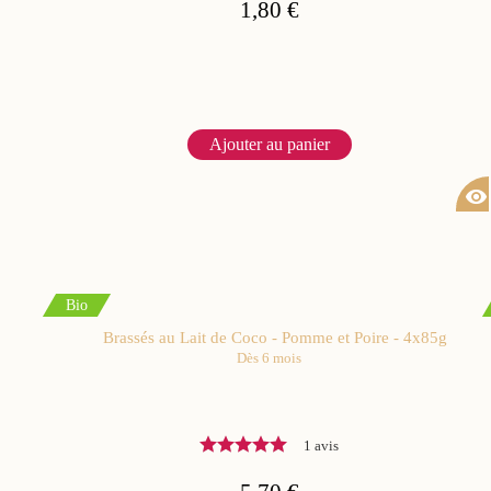
1,80 €
Ajouter au panier
visibility
Bio
Brassés au Lait de Coco - Pomme et Poire - 4x85g
Dès 6 mois
1 avis