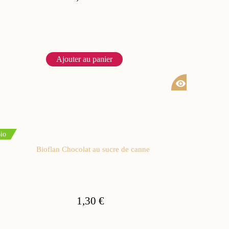
Ajouter au panier
visibility
io
Bioflan Chocolat au sucre de canne
1,30 €