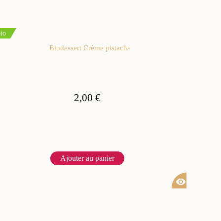
io
Biodessert Crème pistache
2,00 €
Ajouter au panier
visibility