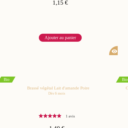
1,15 €
Ajouter au panier
visibility
Bio
Bio
Brassé végétal Lait d'amande Poire
G
Dès 6 mois
1 avis