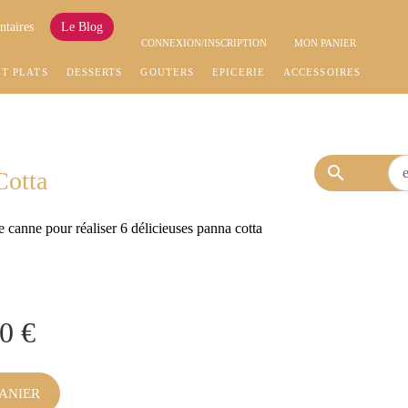
ntaires
Le Blog
CONNEXION/INSCRIPTION
MON PANIER
ET PLATS
DESSERTS
GOÛTERS
EPICERIE
ACCESSOIRES
search
Cotta
 canne pour réaliser 6 délicieuses panna cotta
0 €
ANIER