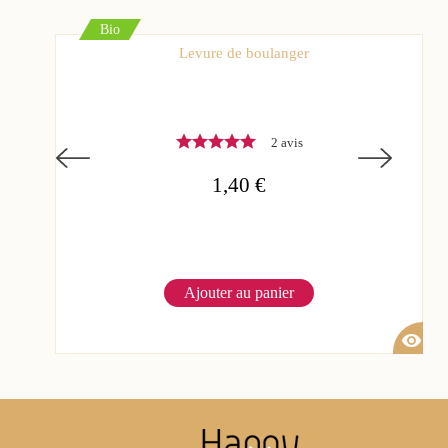
Bio
Levure de boulanger
2 avis
1,40 €
Ajouter au panier
visibility