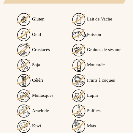
Gluten
Lait de Vache
Oeuf
Poisson
Crustacés
Graines de sésame
Soja
Moutarde
Céléri
Fruits à coques
Mollusques
Lupin
Arachide
Sulfites
Kiwi
Maïs