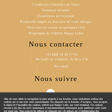
Conditions Générales de Vente
Paiement sécurisé
Conditions de livraison
Recherche simple en fonction de votre allergie
Votre liste de course en quelques clics
Programme de Fidélité Happy Lolie
Nous contacter
+33 (0)9 54 30 17 01
Du lundi au vendredi, de 9h à 17h
Par email
Nous suivre
Afin de vous offrir la navigation la plus adaptée à vos besoins, nous souhaitons utiliser des
cookies sur ce site avec votre consentement. En cliquant sur le bouton «J'accepte», vous acceptez
le dépôt de l’ensemble des cookies, utilisés par Happy Lolie, sur votre terminal. Ces cookies
servent à des fins de suivi statistiques et fonctionnements techniques pour améliorer votre visite
sur notre site. Vous pouvez les refuser en cliquant sur «Je refuse» ou «Configuration des