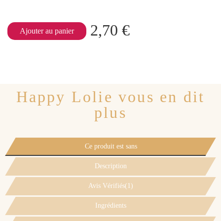
2,70 €
Ajouter au panier
Happy Lolie vous en dit
plus
Ce produit est sans
Description
Avis Vérifiés(1)
Ingrédients