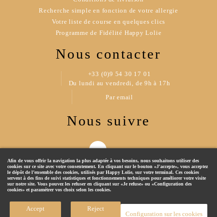
Recherche simple en fonction de votre allergie
Votre liste de course en quelques clics
Programme de Fidélité Happy Lolie
Nous contacter
+33 (0)9 54 30 17 01
Du lundi au vendredi, de 9h à 17h
Par email
Nous suivre
Afin de vous offrir la navigation la plus adaptée à vos besoins, nous souhaitons utiliser des
cookies sur ce site avec votre consentement. En cliquant sur le bouton «J'accepte», vous acceptez
le dépôt de l’ensemble des cookies, utilisés par Happy Lolie, sur votre terminal. Ces cookies
servent à des fins de suivi statistiques et fonctionnements techniques pour améliorer votre visite
sur notre site. Vous pouvez les refuser en cliquant sur «Je refuse» ou «Configuration des
cookies» et paramétrer vos choix selon les cookies.
© 2019 Happy Lolie - Tous droits réservés
Accept
Reject
Configuration sur les cookies