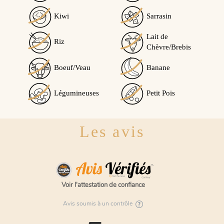
Virginie B.
publié le 25/04/2021
suite à une
Kiwi
Sarrasin
commande du 16/04/2021
5/5
Lait de
Riz
Parfait
Chèvre/Brebis
Cet avis vous a-t-il été utile ?
0
Oui
Boeuf/Veau
Banane
0
Non
Légumineuses
Petit Pois
Les avis
Voir l'attestation de confiance
Avis soumis à un contrôle