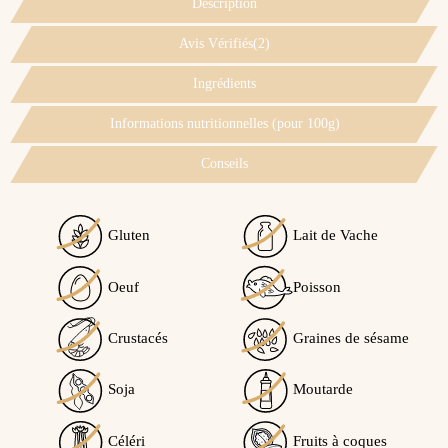
Description
Avis Vérifiés(2)
Ingrédients
Informations nutritionnelles (pour 100g)
Conseils
Gluten
Lait de Vache
Voir l'attestation de confiance
Oeuf
Poisson
Avis soumis à un contrôle
Crustacés
Graines de sésame
4
/5
Soja
Moutarde
Ce produit peut contenir des traces de...
Céléri
Fruits à coques