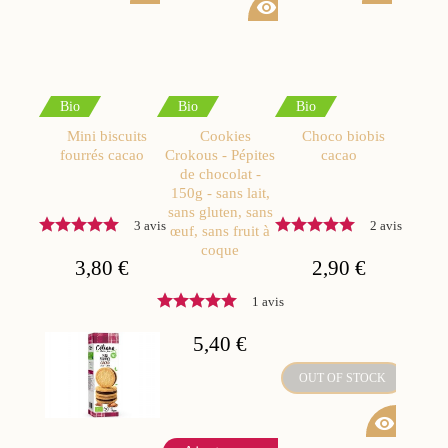
visibility
Bio
Bio
Bio
Mini biscuits
Cookies
Choco biobis
fourrés cacao
Crokous - Pépites
cacao
de chocolat -
150g - sans lait,
sans gluten, sans
3 avis
2 avis
œuf, sans fruit à
coque
3,80 €
2,90 €
1 avis
5,40 €
OUT OF STOCK
visibility