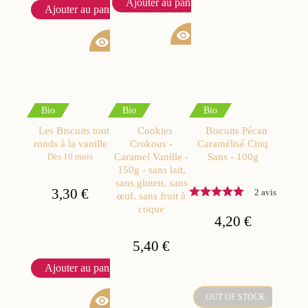
Ajouter au panier
Ajouter au panier
visibility
visibility
Bio
Bio
Bio
Les Biscuits tout
Cookies
Biscuits Pécan
ronds à la vanille
Crokous -
Caramélisé Cinq
Caramel Vanille -
Sans - 100g
Dès 10 mois
150g - sans lait,
sans gluten, sans
3,30 €
2 avis
œuf, sans fruit à
coque
4,20 €
5,40 €
Ajouter au panier
OUT OF STOCK
visibility