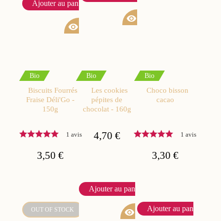
Ajouter au panier
visibility
visibility
Bio
Bio
Bio
Biscuits Fourrés
Les cookies
Choco bisson
Fraise Déli'Go -
pépites de
cacao
150g
chocolat - 160g
4,70 €
1 avis
1 avis
3,50 €
3,30 €
Ajouter au panier
Ajouter au panier
OUT OF STOCK
visibility