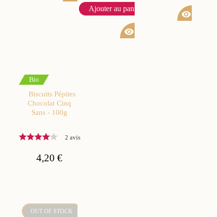
Ajouter au panier
visibility
visibility
Bio
Biscuits Pépites
Chocolat Cinq
Sans - 100g
2 avis
4,20 €
OUT OF STOCK