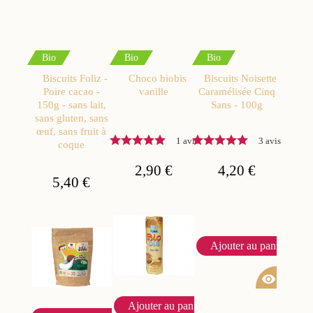
Bio
Bio
Bio
Biscuits Foliz -
Choco biobis
Biscuits Noisette
Poire cacao -
vanille
Caramélisée Cinq
150g - sans lait,
Sans - 100g
sans gluten, sans
œuf, sans fruit à
1 avis
3 avis
coque
2,90 €
4,20 €
5,40 €
Ajouter au panier
visibility
Ajouter au panier