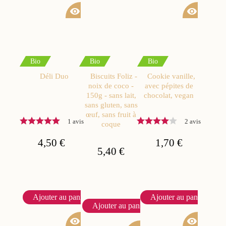
visibility
visibility
Bio
Bio
Bio
Déli Duo
Biscuits Foliz -
Cookie vanille,
noix de coco -
avec pépites de
150g - sans lait,
chocolat, vegan
sans gluten, sans
œuf, sans fruit à
1 avis
2 avis
coque
4,50 €
1,70 €
5,40 €
Ajouter au panier
Ajouter au panier
Ajouter au panier
visibility
visibility