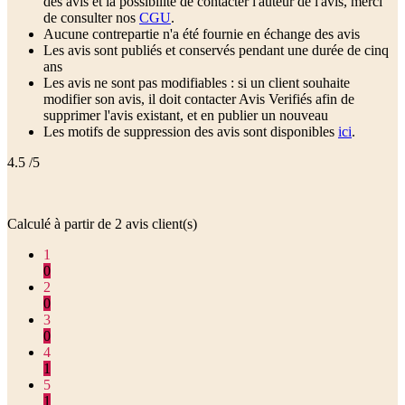
des avis et la possibilité de contacter l'auteur de l'avis, merci
de consulter nos
CGU
.
Aucune contrepartie n'a été fournie en échange des avis
Les avis sont publiés et conservés pendant une durée de cinq
ans
Les avis ne sont pas modifiables : si un client souhaite
modifier son avis, il doit contacter Avis Verifiés afin de
supprimer l'avis existant, et en publier un nouveau
Les motifs de suppression des avis sont disponibles
ici
.
4.5
/5
Calculé à partir de
2
avis client(s)
1
0
2
0
3
0
4
1
5
1