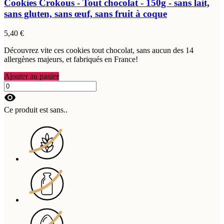
Cookies Crokous - Tout chocolat - 150g - sans lait,
sans gluten, sans œuf, sans fruit à coque
5,40 €
Découvrez vite ces cookies tout chocolat, sans aucun des 14
allergènes majeurs, et fabriqués en France!
Ajouter au panier
visibility
Ce produit est sans..