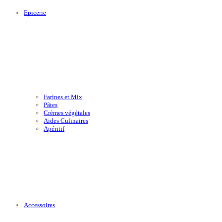
Epicerie
Farines et Mix
Pâtes
Crèmes végétales
Aides Culinaires
Apéritif
Accessoires