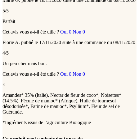
Marie G.
publié le 18/11/2020
suite à une commande du 09/11/2020
5/5
Parfait
Cet avis vous a-t-il été utile ?
Oui
0
Non
0
Florie A.
publié le 17/11/2020
suite à une commande du 08/11/2020
4/5
Un peu cher mais bon.
Cet avis vous a-t-il été utile ?
Oui
0
Non
0
×
Amandes* 35% (Italie), Nectar de fleur de coco*, Noisettes*
(14.5%), Fécule de manioc* (Afrique), Huile de tournesol
désodorisée*, Farine de manioc*, Psyllium*, Fleur de sel de
Guérande.
*Ingrédients issus de l’agriculture Biologique
Ce produit peut contenir des traces de...