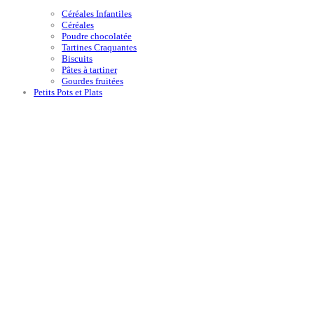
Céréales Infantiles
Céréales
Poudre chocolatée
Tartines Craquantes
Biscuits
Pâtes à tartiner
Gourdes fruitées
Petits Pots et Plats