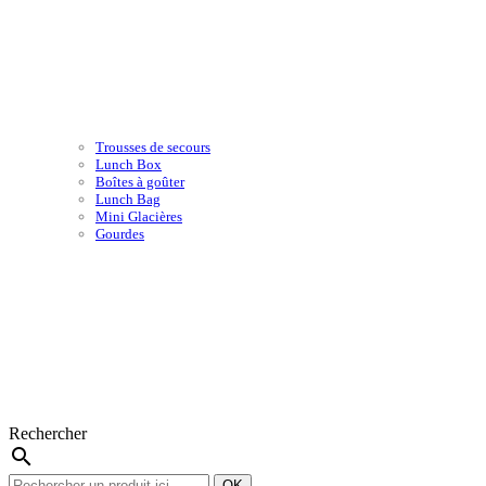
Trousses de secours
Lunch Box
Boîtes à goûter
Lunch Bag
Mini Glacières
Gourdes
Rechercher
search
OK