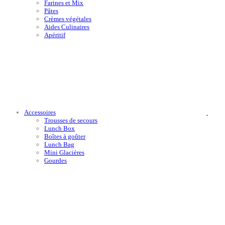
Farines et Mix
Pâtes
Crèmes végétales
Aides Culinaires
Apéritif
Accessoires
Trousses de secours
Lunch Box
Boîtes à goûter
Lunch Bag
Mini Glacières
Gourdes