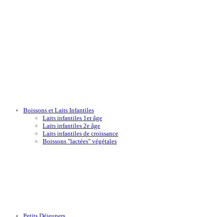
Boissons et Laits Infantiles
Laits infantiles 1er âge
Laits infantiles 2e âge
Laits infantiles de croissance
Boissons "lactées" végétales
Petits Déjeuners