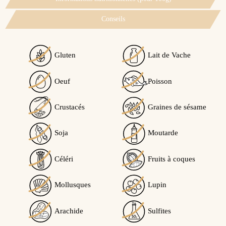
Conseils
Gluten
Lait de Vache
Oeuf
Poisson
Crustacés
Graines de sésame
Soja
Moutarde
Céléri
Fruits à coques
Mollusques
Lupin
Arachide
Sulfites