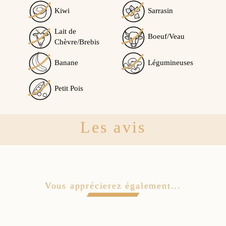
Kiwi
Sarrasin
Lait de
Boeuf/Veau
Chèvre/Brebis
Banane
Légumineuses
Petit Pois
Les avis
Vous apprécierez également...