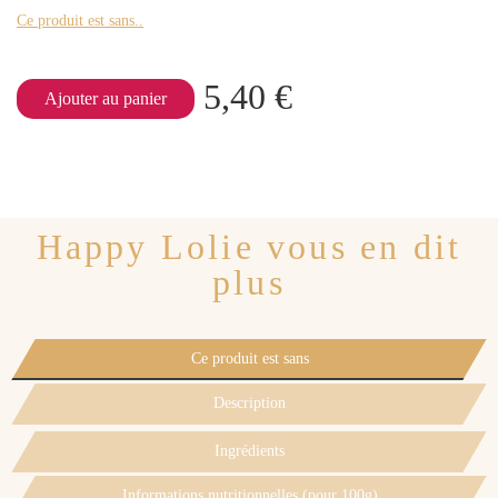
Ce produit est sans..
5,40 €
Ajouter au panier
Happy Lolie vous en dit
plus
Ce produit est sans
Description
Ingrédients
Informations nutritionnelles (pour 100g)