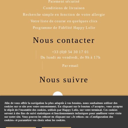
Paiement sécurisé
Conditions de livraison
Recherche simple en fonction de votre allergie
Votre liste de course en quelques clics
Programme de Fidélité Happy Lolie
Nous contacter
+33 (0)9 54 30 17 01
Du lundi au vendredi, de 9h à 17h
Par email
Nous suivre
Afin de vous offrir la navigation la plus adaptée à vos besoins, nous souhaitons utiliser des
cookies sur ce site avec votre consentement. En cliquant sur le bouton «J'accepte», vous acceptez
le dépôt de l’ensemble des cookies, utilisés par Happy Lolie, sur votre terminal. Ces cookies
servent à des fins de suivi statistiques et fonctionnements techniques pour améliorer votre visite
sur notre site. Vous pouvez les refuser en cliquant sur «Je refuse» ou «Configuration des
cookies» et paramétrer vos choix selon les cookies.
© 2019 Happy Lolie - Tous droits réservés