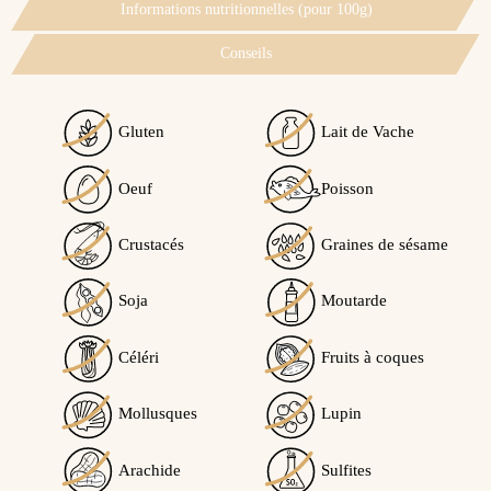
Informations nutritionnelles (pour 100g)
Conseils
Gluten
Lait de Vache
Oeuf
Poisson
Crustacés
Graines de sésame
Soja
Moutarde
Céléri
Fruits à coques
Mollusques
Lupin
Arachide
Sulfites