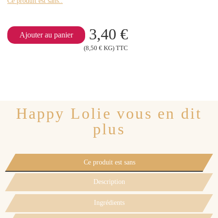
Ce produit est sans..
3,40 €
Ajouter au panier
(8,50 € KG) TTC
Happy Lolie vous en dit
plus
Ce produit est sans
Description
Ingrédients