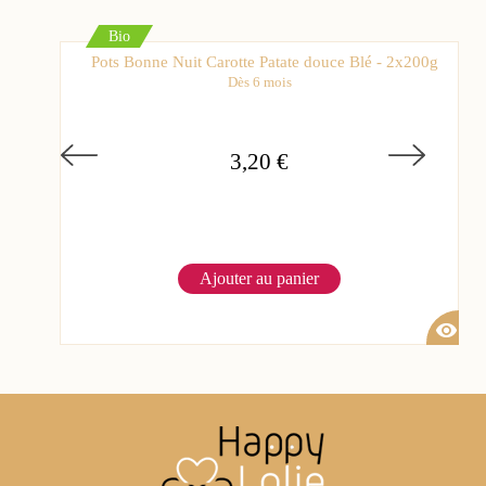
Bio
Pots Bonne Nuit Carotte Patate douce Blé - 2x200g
Dès 6 mois
3,20 €
Ajouter au panier
visibility