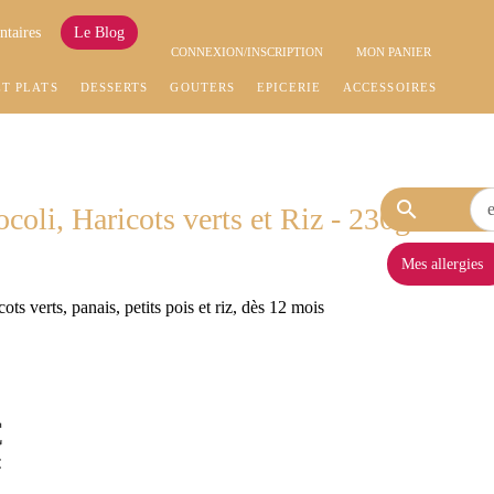
ntaires
Le Blog
CONNEXION/INSCRIPTION
MON PANIER
ET PLATS
DESSERTS
GOÛTERS
EPICERIE
ACCESSOIRES
search
coli, Haricots verts et Riz - 230g
Mes allergies
ots verts, panais, petits pois et riz, dès 12 mois
€
C