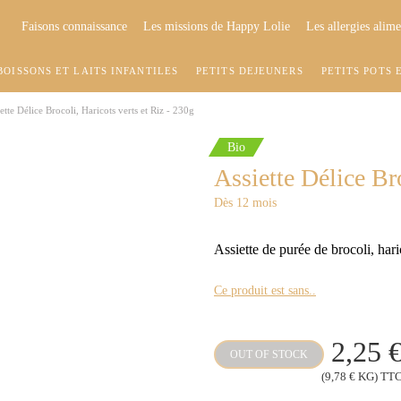
Faisons connaissance
Les missions de Happy Lolie
Les allergies alime
BOISSONS ET LAITS INFANTILES
PETITS DÉJEUNERS
PETITS POTS 
ette Délice Brocoli, Haricots verts et Riz - 230g
Bio
Assiette Délice Bro
Dès 12 mois
Assiette de purée de brocoli, haric
Ce produit est sans..
2,25 
OUT OF STOCK
(9,78 € KG) TT