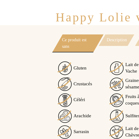
Happy Lolie v
Ce produit est
Description
sans
Lait de
Gluten
Vache
Graine
Crustacés
sésam
Fruits 
Céléri
coques
Arachide
Sulfite
Lait de
Sarrasin
Chèvre