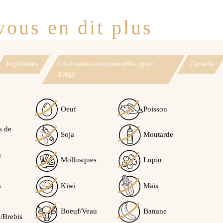
ous en dit plus
Ingrédients
Informations nutritionnelles (pour
Conseils
100g)
Oeuf
Poisson
s de
Soja
Moutarde
e
à
Mollusques
Lupin
s
Kiwi
Maïs
Boeuf/Veau
Banane
/Brebis