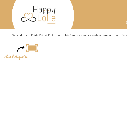
Accueil
Petits Pots et Plats
Plats Complets sans viande ni poisson
Assi