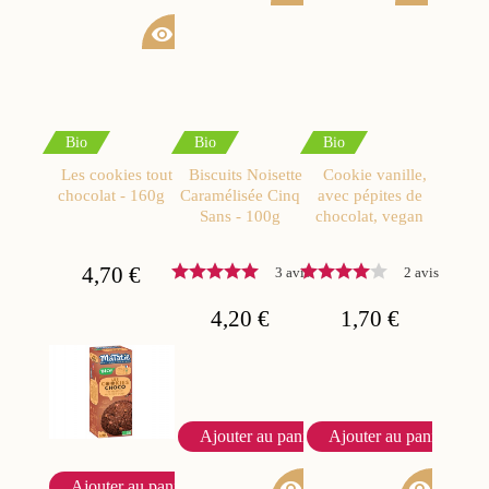
visibility
Bio
Bio
Bio
Les cookies tout
Biscuits Noisette
Cookie vanille,
chocolat - 160g
Caramélisée Cinq
avec pépites de
Sans - 100g
chocolat, vegan
4,70 €
3 avis
2 avis
4,20 €
1,70 €
Ajouter au panier
Ajouter au panier
Ajouter au panier
visibility
visibility