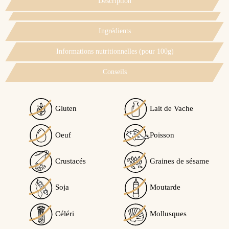
Description
Ingrédients
Informations nutritionnelles (pour 100g)
Conseils
Gluten
Lait de Vache
Oeuf
Poisson
Crustacés
Graines de sésame
Soja
Moutarde
Céléri
Mollusques