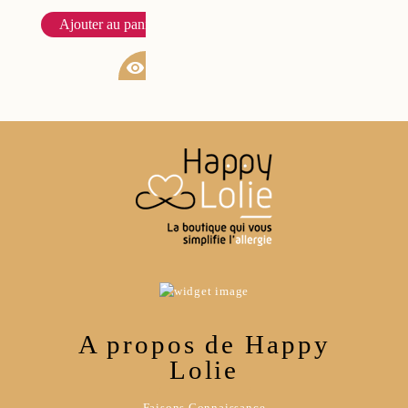
Ajouter au panier
visibility
A propos de Happy
Lolie
Faisons Connaissance