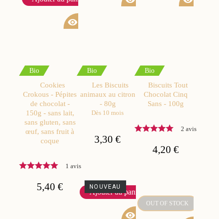
visibility
Bio
Bio
Bio
Cookies
Les Biscuits
Biscuits Tout
Crokous - Pépites
animaux au citron
Chocolat Cinq
de chocolat -
- 80g
Sans - 100g
150g - sans lait,
Dès 10 mois
sans gluten, sans
2 avis
œuf, sans fruit à
3,30 €
coque
4,20 €
1 avis
5,40 €
NOUVEAU
Ajouter au panier
OUT OF STOCK
visibility