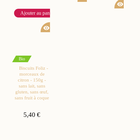
visibility
Ajouter au panier
visibility
Bio
Biscuits Foliz -
morceaux de
citron - 150g -
sans lait, sans
gluten, sans œuf,
sans fruit à coque
5,40 €