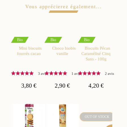
Vous apprécierez également...
Bio
Bio
Bio
Mini biscuits
Choco biobis
Biscuits Pécan
fourrés cacao
vanille
Caramélisé Cinq
Sans - 100g
3 avis
1 avis
2 avis
3,80 €
2,90 €
4,20 €
OUT OF STOCK