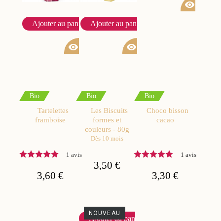
visibility
Ajouter au panier
Ajouter au panier
visibility
visibility
Bio
Bio
Bio
Tartelettes
Les Biscuits
Choco bisson
framboise
formes et
cacao
couleurs - 80g
Dès 10 mois
1 avis
1 avis
3,50 €
3,60 €
3,30 €
NOUVEAU
Ajouter au panier