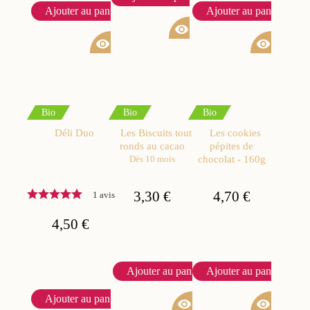
Ajouter au panier
Ajouter au panier
visibility
visibility
visibility
Bio
Bio
Bio
Déli Duo
Les Biscuits tout
Les cookies
ronds au cacao
pépites de
chocolat - 160g
Dès 10 mois
3,30 €
4,70 €
1 avis
4,50 €
Ajouter au panier
Ajouter au panier
Ajouter au panier
visibility
visibility