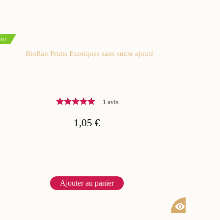
io
Bioflan Fruits Exotiques sans sucre ajouté
1 avis
1,05 €
Ajouter au panier
visibility