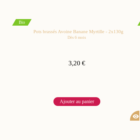
Bio
Pots brassés Avoine Banane Myrtille - 2x130g
Dès 6 mois
3,20 €
Ajouter au panier
visibility