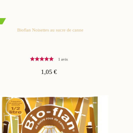
Bioflan Noisettes au sucre de canne
1 avis
1,05 €