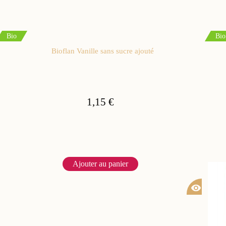
Bio
Bio
Bioflan Vanille sans sucre ajouté
1,15 €
Ajouter au panier
visibility