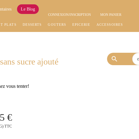
ntaires
Le Blog
CONNEXION/INSCRIPTION
MON PANIER
ET PLATS
DESSERTS
GOÛTERS
EPICERIE
ACCESSOIRES
search
sans sucre ajouté
sez vous tenter!
5 €
KG) TTC