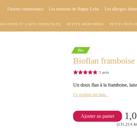
Faisons connaissance
Les missions de Happy Lolie
Les allergies alime
BOISSONS ET LAITS INFANTILES
PETITS DÉJEUNERS
PETITS POTS 
Bio
Bioflan framboise 
1
avis
Un doux flan à la framboise, lais
Ce produit est sans..
1,0
Ajouter au panier
(131,25 € 