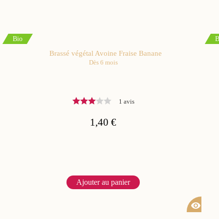
Bio
B
Brassé végétal Avoine Fraise Banane
Dès 6 mois
1 avis
1,40 €
Ajouter au panier
visibility