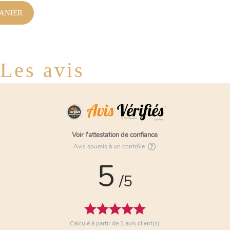
ANIER
Les avis
Voir l'attestation de confiance
Avis soumis à un contrôle
5
/5
Calculé à partir de
1
avis client(s)