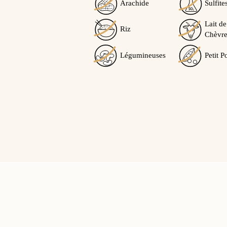
Arachide
Sulfite
Lait de
Riz
Chèvre
Légumineuses
Petit P
Marie M.
publié le 04/04/2021
su
5/5
Poudre destinée à réaliser des
hésitation !
Cet avis vous a-t-il été utile ?