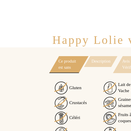
Happy Lolie v
Ce produit
Description
Avis
est sans
Vérif
Lait de
Gluten
Vache
Graine
Crustacés
sésam
Fruits 
Céléri
coques