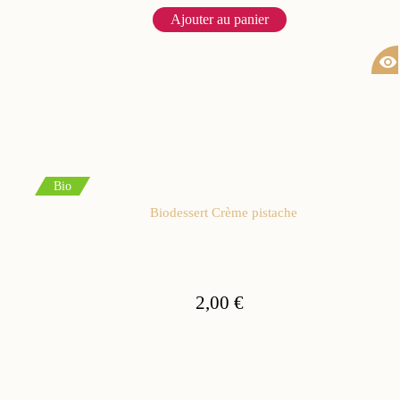
Ajouter au panier
visibility
Bio
Biodessert Crème pistache
2,00 €