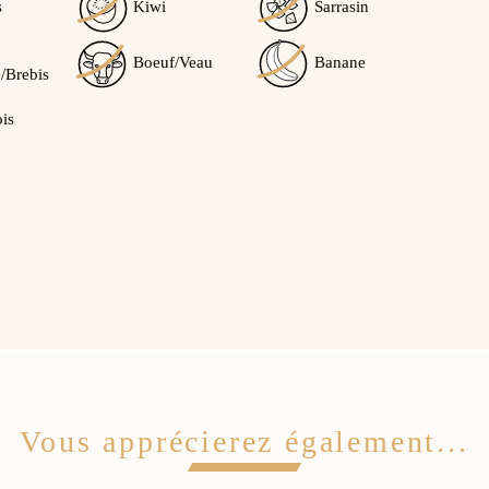
/5
s
Kiwi
Sarrasin
Boeuf/Veau
Banane
/Brebis
Calculé à partir de
1
avis client(s)
ois
Trier l'affichage des avis :
ite à une commande du 22/02/2021
 yaourts maison pour ma fille APLV. Je recommande sans
1
0
Oui
Non
Vous apprécierez également...