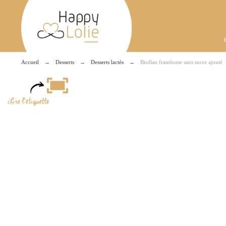
Accueil
Desserts
Desserts lactés
Bioflan framboise sans sucre ajouté