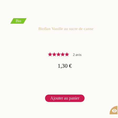
Bio
Bioflan Vanille au sucre de canne
2 avis
1,30 €
Ajouter au panier
visibility