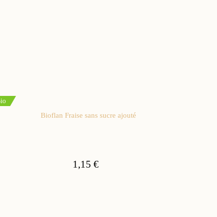
io
Bioflan Fraise sans sucre ajouté
1,15 €