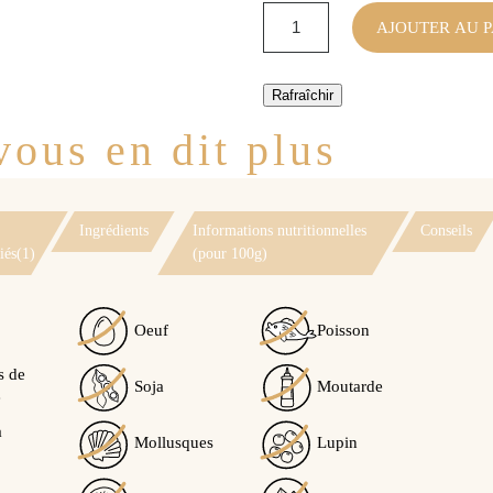
AJOUTER AU P
ous en dit plus
Ingrédients
Informations nutritionnelles
Conseils
iés(1)
(pour 100g)
Oeuf
Poisson
s de
Soja
Moutarde
Voir l'attestation de confiance
e
Avis soumis à un contrôle
à
Mollusques
Lupin
5