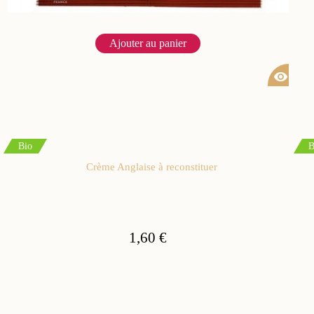
Ajouter au panier
visibility
Bio
B
Crème Anglaise à reconstituer
1,60 €