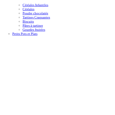
Céréales Infantiles
Céréales
Poudre chocolatée
Tartines Craquantes
Biscuits
Pâtes à tartiner
Gourdes fruitées
Petits Pots et Plats