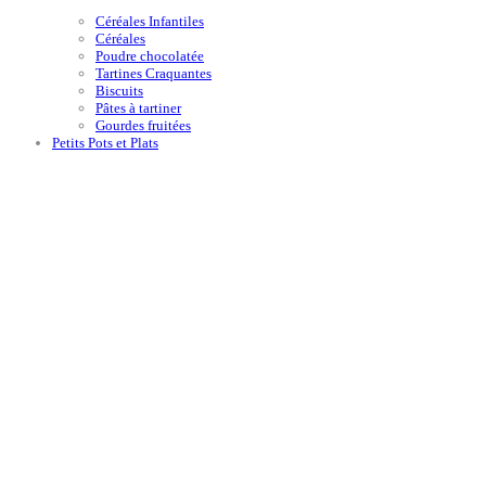
Céréales Infantiles
Céréales
Poudre chocolatée
Tartines Craquantes
Biscuits
Pâtes à tartiner
Gourdes fruitées
Petits Pots et Plats