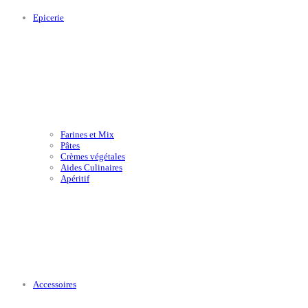
Epicerie
Farines et Mix
Pâtes
Crèmes végétales
Aides Culinaires
Apéritif
Accessoires