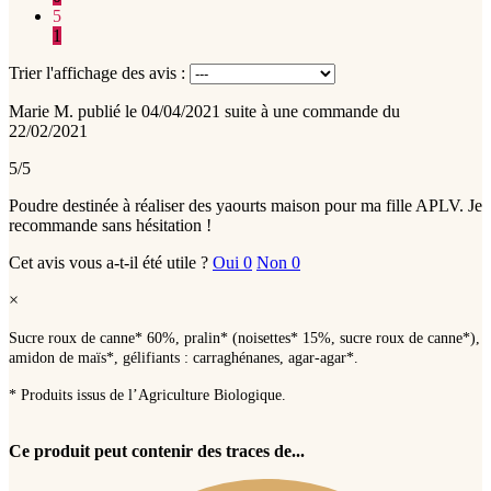
5
1
Trier l'affichage des avis :
Marie M.
publié le 04/04/2021
suite à une commande du
22/02/2021
5/5
Poudre destinée à réaliser des yaourts maison pour ma fille APLV. Je
recommande sans hésitation !
Cet avis vous a-t-il été utile ?
Oui
0
Non
0
×
Sucre roux de canne* 60%, pralin* (noisettes* 15%, sucre roux de canne*),
amidon de maïs*, gélifiants : carraghénanes, agar-agar*.
* Produits issus de l’Agriculture Biologique.
Ce produit peut contenir des traces de...