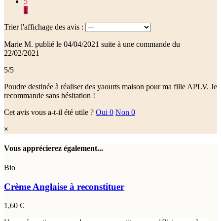
5
1
Trier l'affichage des avis :
Marie M.
publié le 04/04/2021
suite à une commande du
22/02/2021
5/5
Poudre destinée à réaliser des yaourts maison pour ma fille APLV. Je
recommande sans hésitation !
Cet avis vous a-t-il été utile ?
Oui
0
Non
0
×
Vous apprécierez également...
Bio
Crème Anglaise à reconstituer
1,60 €