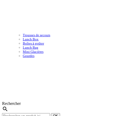
Trousses de secours
Lunch Box
Boîtes à goûter
Lunch Bag
Mini Glacières
Gourdes
Rechercher
search
OK