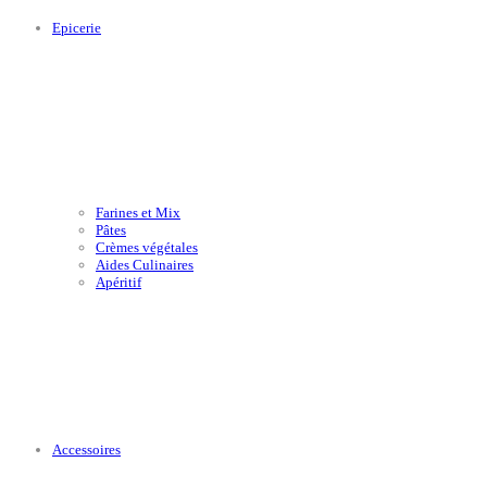
Epicerie
Farines et Mix
Pâtes
Crèmes végétales
Aides Culinaires
Apéritif
Accessoires