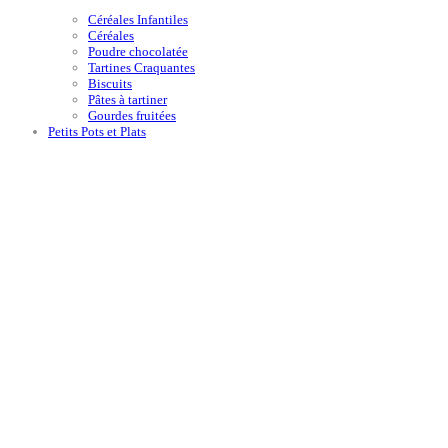
Céréales Infantiles
Céréales
Poudre chocolatée
Tartines Craquantes
Biscuits
Pâtes à tartiner
Gourdes fruitées
Petits Pots et Plats