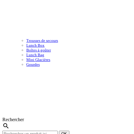
Trousses de secours
Lunch Box
Boîtes à goûter
Lunch Bag
Mini Glacières
Gourdes
Rechercher
search
OK