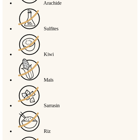
Arachide
Sulfites
Kiwi
Maïs
Sarrasin
Riz