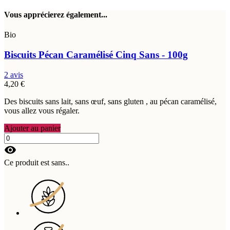
Vous apprécierez également...
Bio
Biscuits Pécan Caramélisé Cinq Sans - 100g
2 avis
4,20 €
Des biscuits sans lait, sans œuf, sans gluten , au pécan caramélisé,
vous allez vous régaler.
Ajouter au panier
visibility
Ce produit est sans..