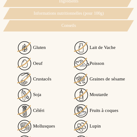
Ingrédients
Informations nutritionnelles (pour 100g)
Conseils
Gluten
Lait de Vache
Voir l'attestation de confiance
Oeuf
Poisson
Avis soumis à un contrôle
Crustacés
Graines de sésame
5
/5
Soja
Moutarde
Céléri
Fruits à coques
Calculé à partir de
1
avis client(s)
Mollusques
Lupin
Trier l'affichage des avis :