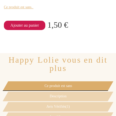
Ce produit est sans..
1,50 €
Ajouter au panier
Happy Lolie vous en dit
plus
Ce produit est sans
Description
Avis Vérifiés(1)