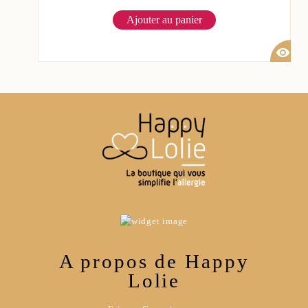
Ajouter au panier
visibility
A propos de Happy
Lolie